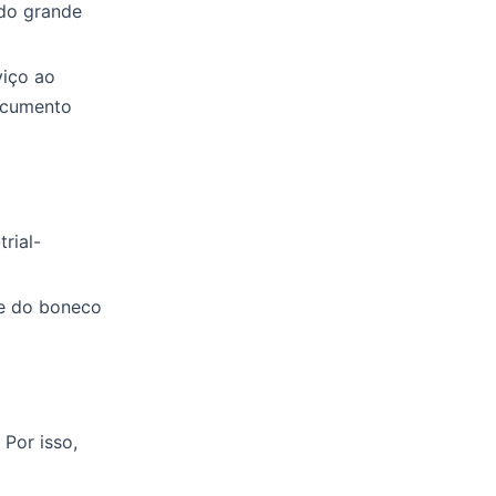
 do grande
viço ao
ocumento
rial-
ne do boneco
Por isso,