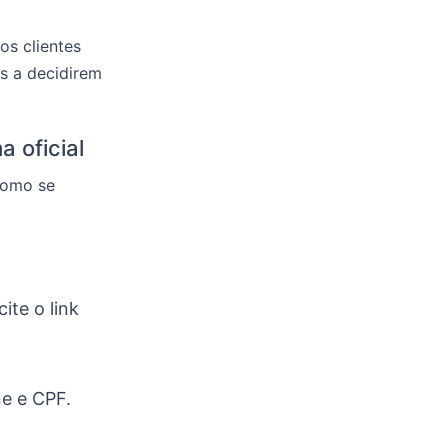
os clientes
s a decidirem
 oficial
como se
ite o link
e e CPF.