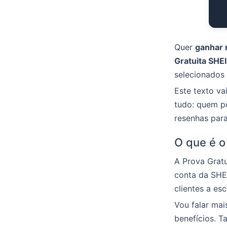
Quer
ganhar 
Gratuita SHE
selecionados 
Este texto va
tudo: quem po
resenhas par
O que é o
A Prova Gratu
conta da SHEI
clientes a es
Vou falar mai
benefícios. T