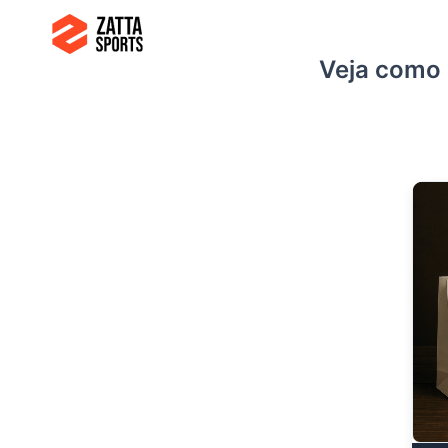
Ir
para
Veja como 
o
conteúdo