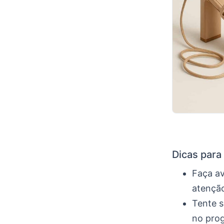
Dicas para
Faça av
atençã
Tente s
no pro