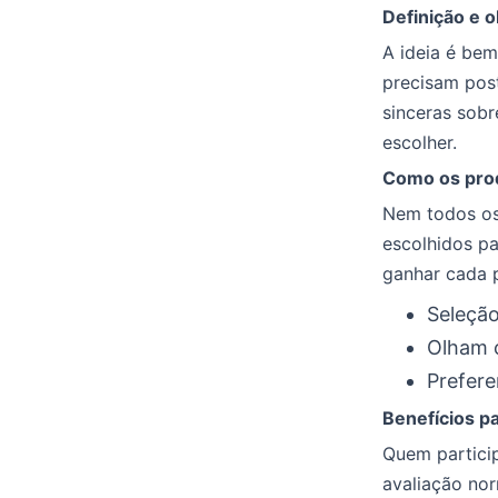
Definição e o
A ideia é bem
precisam pos
sinceras sobr
escolher.
Como os prod
Nem todos os
escolhidos p
ganhar cada 
Seleção
Olham o
Prefer
Benefícios p
Quem partici
avaliação nor