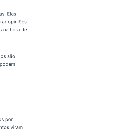
s. Elas
rar opiniões
s na hora de
los são
s podem
os por
ntos viram