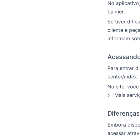
No aplicativo
banner.
Se tiver difi
cliente e pe
informam sobr
Acessando 
Para entrar d
center/index.
No site, voc
> “Mais servi
Diferenças
Embora dispon
acessar atrav