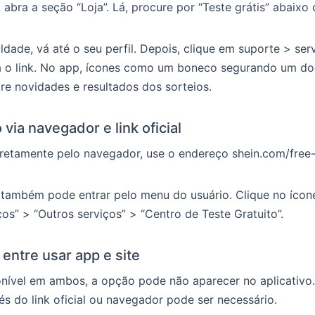
, abra a seção “Loja”. Lá, procure por “Teste grátis” abaixo
culdade, vá até o seu perfil. Depois, clique em suporte > ser
ça o link. No app, ícones como um boneco segurando um d
e novidades e resultados dos sorteios.
via navegador e link oficial
iretamente pelo navegador, use o endereço shein.com/free-t
ê também pode entrar pelo menu do usuário. Clique no íco
ços” > “Outros serviços” > “Centro de Teste Gratuito”.
 entre usar app e site
ível em ambos, a opção pode não aparecer no aplicativo. 
és do link oficial ou navegador pode ser necessário.