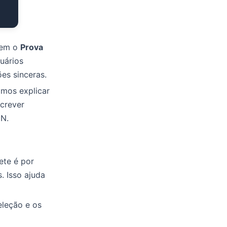
tem o
Prova
suários
es sinceras.
amos explicar
screver
IN.
ete é por
. Isso ajuda
eleção e os