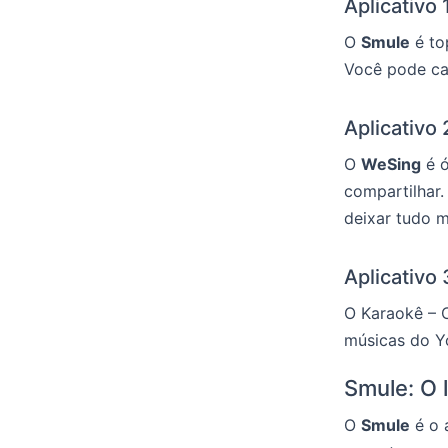
Aplicativo 
O
Smule
é to
Você pode can
Aplicativo
O
WeSing
é ó
compartilhar.
deixar tudo 
Aplicativo
O Karaokê – C
músicas do Yo
Smule: O 
O
Smule
é o 