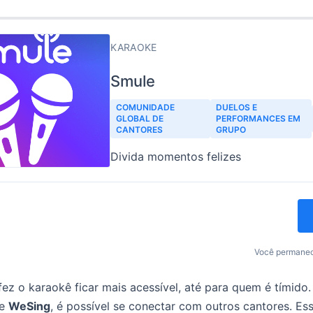
KARAOKE
Smule
COMUNIDADE
DUELOS E
GLOBAL DE
PERFORMANCES EM
CANTORES
GRUPO
Divida momentos felizes
Você permanec
fez o karaokê ficar mais acessível, até para quem é tímid
e
WeSing
, é possível se conectar com outros cantores. Ess