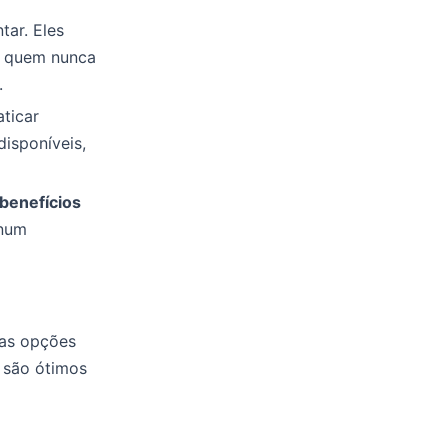
tar. Eles
m quem nunca
.
ticar
disponíveis,
benefícios
num
tas opções
e são ótimos