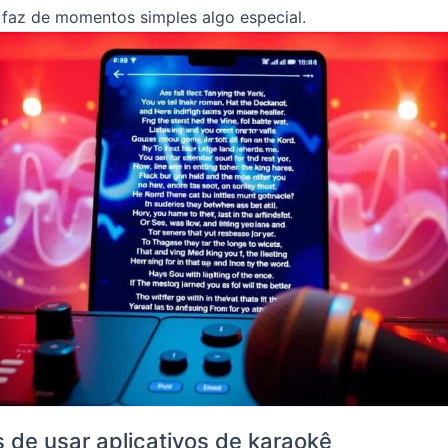
r faz de momentos simples algo especial.
s de usar aplicativos de karaokê