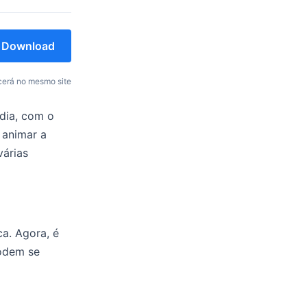
Download
erá no mesmo site
 dia, com o
 animar a
várias
a. Agora, é
podem se