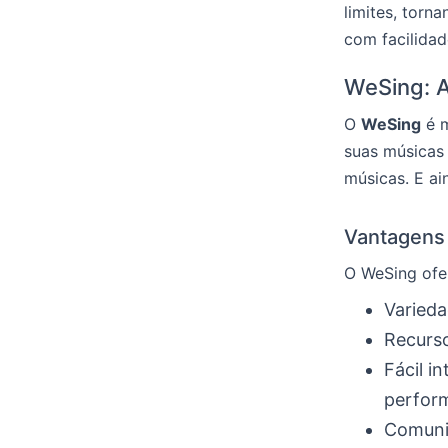
limites, torn
com facilida
WeSing: A
O
WeSing
é m
suas músicas
músicas. E ai
Vantagens
O WeSing ofe
Varieda
Recurso
Fácil i
perfor
Comunid