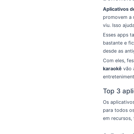
Aplicativos 
promovem a
viu. Isso aju
Esses apps t
bastante e fi
desde as anti
Com eles, fes
karaokê
vão a
entreteniment
Top 3 apl
Os aplicativo
para todos os
em recursos, 