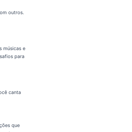
com outros.
s músicas e
safios para
ocê canta
nções que