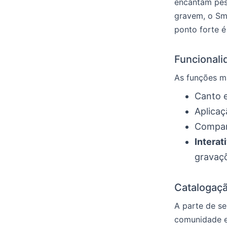
encantam pess
gravem, o Sm
ponto forte é
Funcional
As funções ma
Canto 
Aplicaç
Compart
Interat
gravaç
Catalogaçã
A parte de se
comunidade e