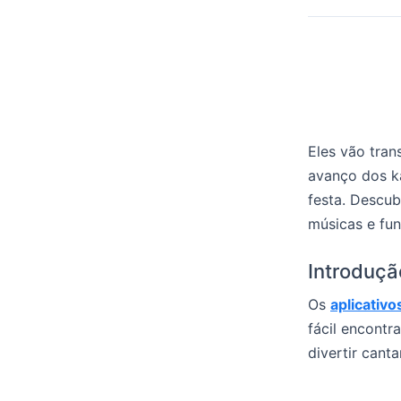
Eles vão tran
avanço dos k
festa. Descu
músicas e fun
Introduçã
Os
aplicativ
fácil encontr
divertir cant