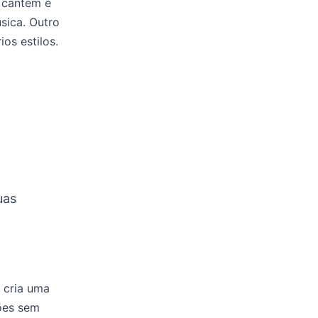
 cantem e
sica. Outro
os estilos.
uas
 cria uma
ões sem