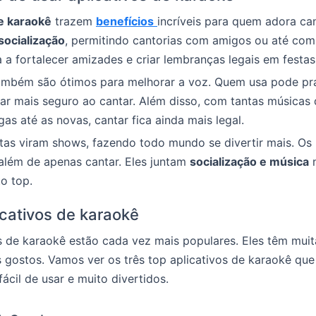
de karaokê
trazem
benefícios
incríveis para quem adora can
socialização
, permitindo cantorias com amigos ou até co
da a fortalecer amizades e criar lembranças legais em festas
ambém são ótimos para melhorar a voz. Quem usa pode pra
car mais seguro ao cantar. Além disso, com tantas músicas 
gas até as novas, cantar fica ainda mais legal.
tas viram shows, fazendo todo mundo se divertir mais. Os
lém de apenas cantar. Eles juntam
socialização e música
o top.
icativos de karaokê
s de karaokê estão cada vez mais populares. Eles têm mui
 gostos. Vamos ver os três top aplicativos de karaokê qu
fácil de usar e muito divertidos.