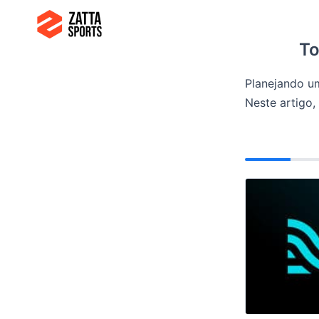
Ir
para
To
o
conteúdo
Planejando u
Neste artigo