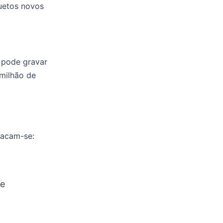
duetos novos
 pode gravar
milhão de
tacam-se:
de