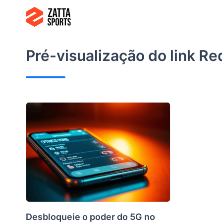
Ir
para
o
conteúdo
Pré-visualização do link
Re
Desbloqueie o poder do 5G no