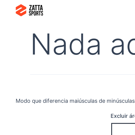
Ir
para
o
Nada a
conteúdo
Modo que diferencia maiúsculas de minúsculas
Excluir á