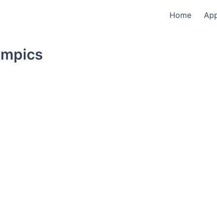
Home
Ap
ympics