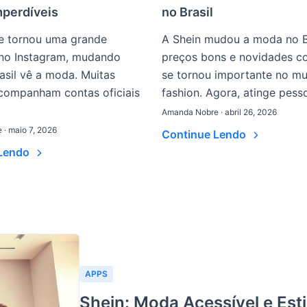
mperdíveis
no Brasil
e tornou uma grande
A Shein mudou a moda no B
 no Instagram, mudando
preços bons e novidades co
sil vê a moda. Muitas
se tornou importante no m
companham contas oficiais
fashion. Agora, atinge pesso
Amanda Nobre · abril 26, 2026
· maio 7, 2026
Continue Lendo
 Lendo
APPS
Shein: Moda Acessível e Esti