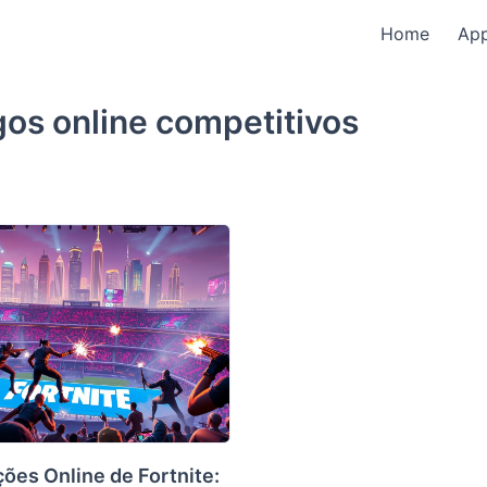
Home
Ap
os online competitivos
ões Online de Fortnite: