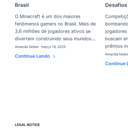
Brasil
Desafios
O Minecraft é um dos maiores
Competiçõe
fenômenos gamers no Brasil. Mais de
bombando 
3,6 milhões de jogadores ativos se
jogadores 
divertem construindo seus mundos....
buscam en
prêmios inc
Amanda Nobre · março 19, 2025
Amanda Nobre 
Continue Lendo
Continue
LEGAL NOTICE