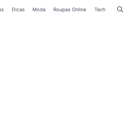
ps
Dicas
Moda
Roupas Online
Tech