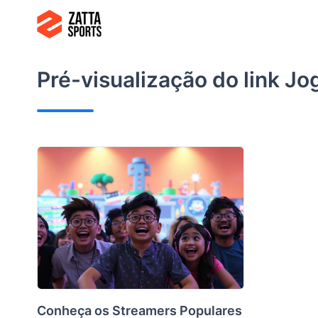
Ir
para
o
conteúdo
Pré-visualização do link
Jog
Conheça os Streamers Populares