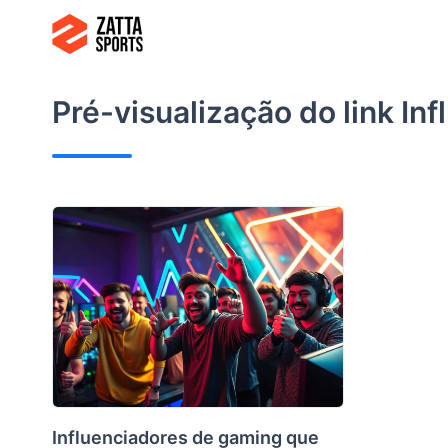
Ir
para
o
conteúdo
Pré-visualização do link
Inf
Influenciadores de gaming que