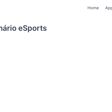
Home
Ap
ário eSports