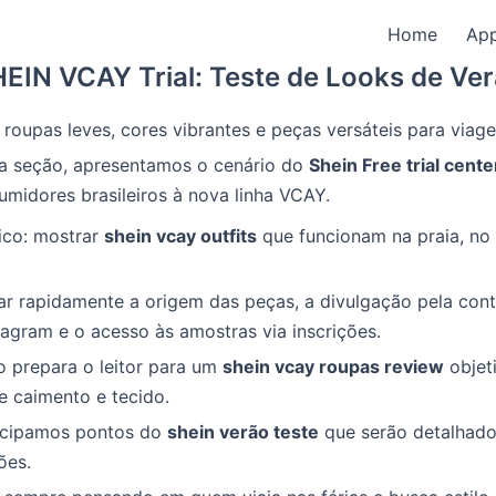
Home
Ap
EIN VCAY Trial: Teste de Looks de Ve
roupas leves, cores vibrantes e peças versáteis para viag
ra seção, apresentamos o cenário do
Shein Free trial cente
midores brasileiros à nova linha VCAY.
ico: mostrar
shein vcay outfits
que funcionam na praia, no 
 rapidamente a origem das peças, a divulgação pela conta
agram e o acesso às amostras via inscrições.
o prepara o leitor para um
shein vcay roupas review
objet
de caimento e tecido.
cipamos pontos do
shein verão teste
que serão detalhado
ões.