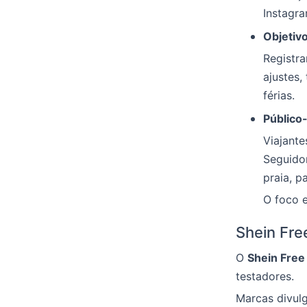
Instagra
Objetivo
Registra
ajustes,
férias.
Público-
Viajante
Seguido
praia, p
O foco e
Shein Fre
O
Shein Free 
testadores.
Marcas divul