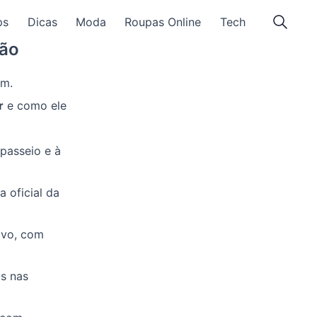
ps
Dicas
Moda
Roupas Online
Tech
rão
em.
r
e como ele
passeio e à
 oficial da
ivo, com
s nas