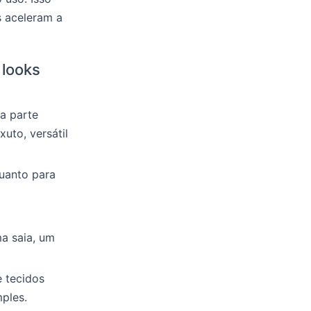
s aceleram a
 looks
ta parte
uto, versátil
uanto para
a saia, um
 tecidos
mples.