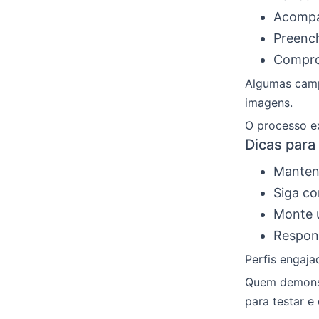
Acompa
Preench
Comprom
Algumas camp
imagens.
O processo ex
Dicas para
Mantenh
Siga co
Monte u
Respond
Perfis engaja
Quem demonst
para testar e