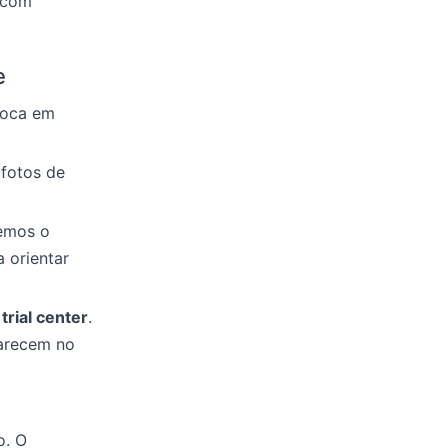
 com
e
foca em
 fotos de
remos o
 orientar
trial center
.
parecem no
o. O