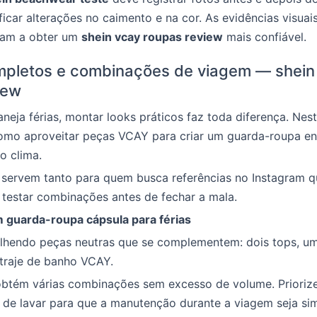
ificar alterações no caimento e na cor. As evidências visuai
udam a obter um
shein vcay roupas review
mais confiável.
pletos e combinações de viagem — shein
iew
neja férias, montar looks práticos faz toda diferença. Nes
mo aproveitar peças VCAY para criar um guarda-roupa enx
o clima.
 servem tanto para quem busca referências no Instagram q
testar combinações antes de fechar a mala.
guarda-roupa cápsula para férias
hendo peças neutras que se complementem: dois tops, um
traje de banho VCAY.
obtém várias combinações sem excesso de volume. Priorize
s de lavar para que a manutenção durante a viagem seja si