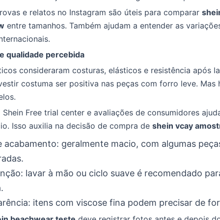
rovas e relatos no Instagram são úteis para comparar
shei
ew
entre tamanhos. Também ajudam a entender as variações
ternacionais.
 e qualidade percebida
ticos consideraram costuras, elásticos e resistência após 
estir costuma ser positiva nas peças com forro leve. Mas 
los.
Shein Free trial center e avaliações de consumidores ajud
io. Isso auxilia na decisão de compra de
shein vcay amost
e acabamento: geralmente macio, com algumas peça
radas.
ção: lavar à mão ou ciclo suave é recomendado par
.
rência: itens com viscose fina podem precisar de for
in beachwear teste
deve registrar fotos antes e depois do