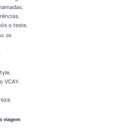
chamadas.
rências.
ós o teste.
so de
.
tyle.
ão VCAY.
reza.
s viagem