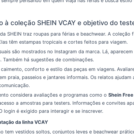
 sempre pensando em quem viaja nas férias e busca estilo
o à coleção SHEIN VCAY e objetivo do test
da SHEIN traz roupas para férias e beachwear. A coleção 
Elas têm estampas tropicais e cortes feitos para viagem.
isuais são mostrados no Instagram da marca. Lá, aparecem
s. Também há sugestões de combinações.
caimento, conforto e estilo das peças em viagens. Avalia
 praia, passeios e jantares informais. Os relatos ajudam a
comunicação.
ento considera avaliações e programas como o
Shein Free 
o acesso a amostras para testers. Informações e convites a
. O login é exigido para interagir e se inscrever.
tação da linha VCAY
o tem vestidos soltos, conjuntos leves e beachwear prátic