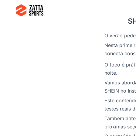
Ir
para
SH
o
conteúdo
O verão pede 
Nesta primei
conecta consu
O foco é prát
noite.
Vamos abordar
SHEIN no Inst
Este conteúd
testes reais 
Também ante
próximas seç