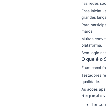
nas redes soc
Essa iniciati
grandes lanç
Para particip
marca.
Muitos convi
plataforma.
Sem login na
O que é o S
É um canal fo
Testadores r
qualidade.
As ações apar
Requisitos
Ter con