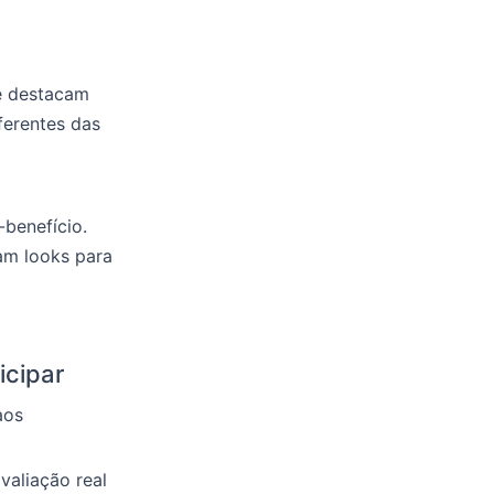
ue destacam
ferentes das
-benefício.
am looks para
icipar
aos
valiação real