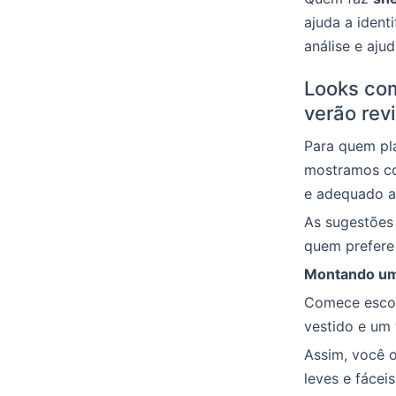
ajuda a ident
análise e aj
Looks com
verão rev
Para quem pla
mostramos co
e adequado a
As sugestões
quem prefere 
Montando um 
Comece escol
vestido e um 
Assim, você 
leves e fácei