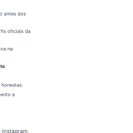
lo antes dos
is oficiais da
iva na
ste
.
s honestas.
ento e
o Instagram.