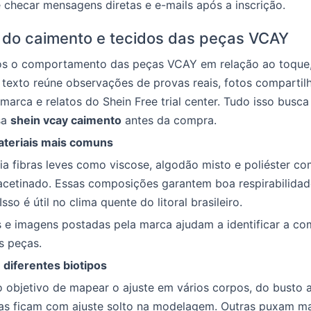
checar mensagens diretas e e-mails após a inscrição.
 do caimento e tecidos das peças VCAY
os o comportamento das peças VCAY em relação ao toque,
O texto reúne observações de provas reais, fotos compartil
marca e relatos do Shein Free trial center. Tudo isso busca
sa
shein vcay caimento
antes da compra.
ateriais mais comuns
ia fibras leves como viscose, algodão misto e poliéster c
cetinado. Essas composições garantem boa respirabilida
Isso é útil no clima quente do litoral brasileiro.
s e imagens postadas pela marca ajudam a identificar a c
s peças.
diferentes biotipos
o objetivo de mapear o ajuste em vários corpos, do busto a
as ficam com ajuste solto na modelagem. Outras puxam mai