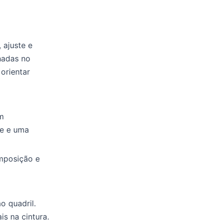
 ajuste e
hadas no
 orientar
om
de e uma
omposição e
o quadril.
s na cintura.