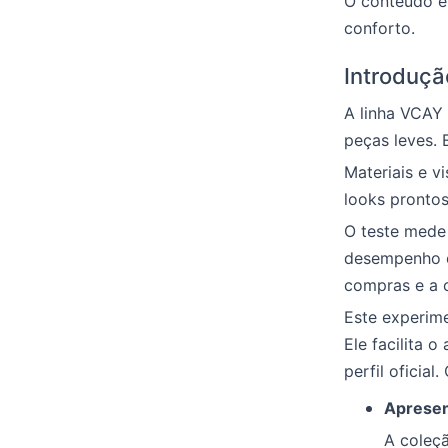
O conteúdo é
conforto.
Introduçã
A linha VCAY 
peças leves. 
Materiais e v
looks pronto
O teste mede 
desempenho em
compras e a 
Este experim
Ele facilita 
perfil oficial
Apresen
A coleçã