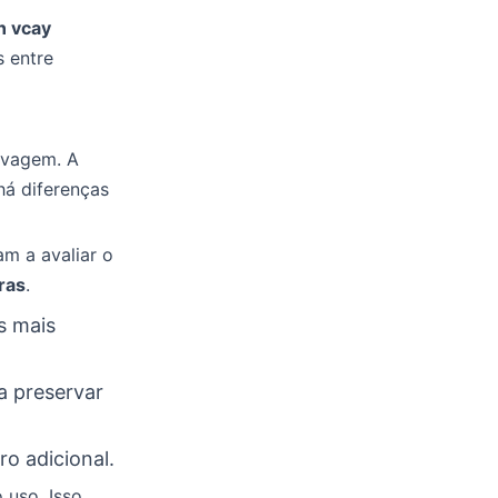
n vcay
 entre
lavagem. A
há diferenças
am a avaliar o
ras
.
s mais
a preservar
ro adicional.
 uso. Isso