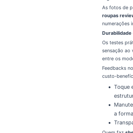
As fotos de p
roupas revi
numerações in
Durabilidade
Os testes prá
sensação ao v
entre os mode
Feedbacks no 
custo-benefíc
Toque 
estrutu
Manuten
a forma
Transpa
Quem faz
she