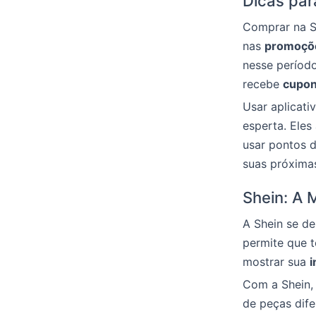
Dicas pa
Comprar na Sh
nas
promoçõ
nesse período
recebe
cupon
Usar aplicat
esperta. Ele
usar pontos d
suas próxima
Shein: A 
A Shein se de
permite que 
mostrar sua
i
Com a Shein, 
de peças dife