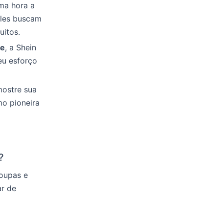
ma hora a
Eles buscam
uitos.
te
, a Shein
eu esforço
ostre sua
mo pioneira
?
oupas e
ar de