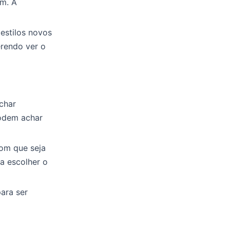
em. A
estilos novos
erendo ver o
char
podem achar
com que seja
a escolher o
ara ser