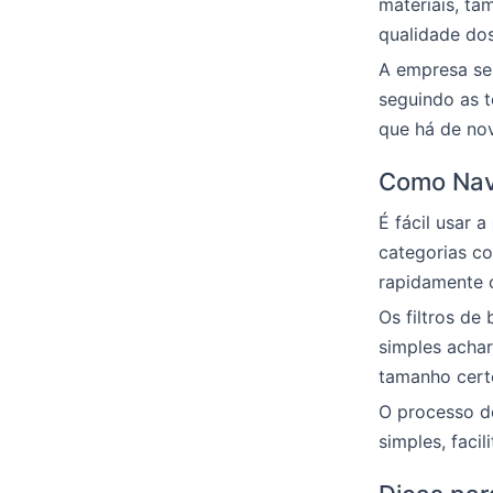
materiais, ta
qualidade do
A empresa sem
seguindo as 
que há de no
Como Nav
É fácil usar a
categorias co
rapidamente 
Os filtros de
simples achar
tamanho cert
O processo de
simples, faci