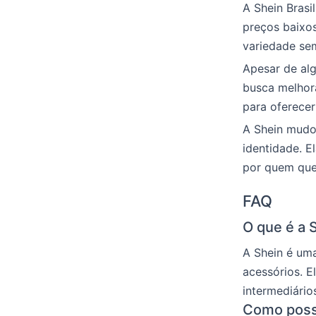
A Shein Bras
preços baixo
variedade sem
Apesar de alg
busca melhora
para oferece
A Shein mudo
identidade. E
por quem quer
FAQ
O que é a 
A Shein é um
acessórios. E
intermediário
Como posso