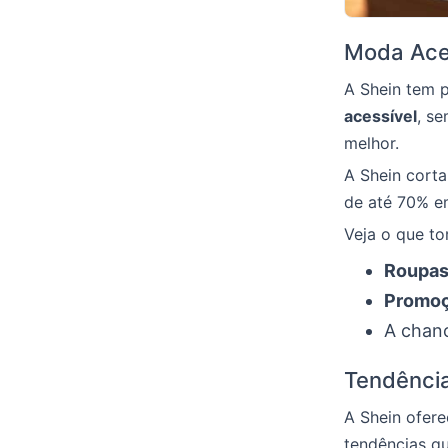
Moda Aces
A Shein tem 
acessível
, se
melhor.
A Shein corta
de até 70% e
Veja o que to
Roupas
Promo
A chanc
Tendência
A Shein ofere
tendências qu