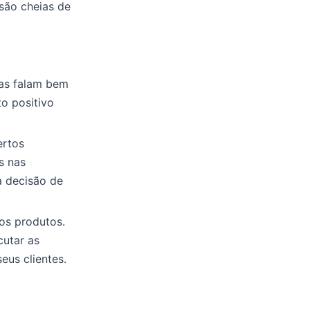
são cheias de
oas falam bem
to positivo
ertos
s nas
a decisão de
os produtos.
cutar as
eus clientes.