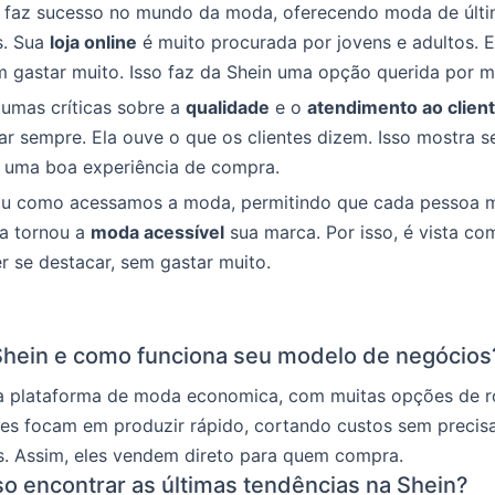
il faz sucesso no mundo da moda, oferecendo moda de últi
s. Sua
loja online
é muito procurada por jovens e adultos. 
 gastar muito. Isso faz da Shein uma opção querida por m
umas críticas sobre a
qualidade
e o
atendimento ao clien
r sempre. Ela ouve o que os clientes dizem. Isso mostra s
r uma boa experiência de compra.
u como acessamos a moda, permitindo que cada pessoa m
la tornou a
moda acessível
sua marca. Por isso, é vista co
 se destacar, sem gastar muito.
Shein e como funciona seu modelo de negócios
a plataforma de moda economica, com muitas opções de r
les focam em produzir rápido, cortando custos sem precis
s. Assim, eles vendem direto para quem compra.
 encontrar as últimas tendências na Shein?