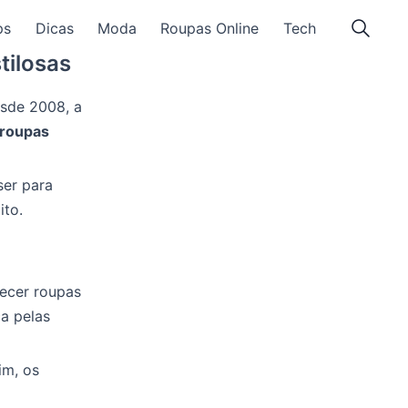
ps
Dicas
Moda
Roupas Online
Tech
tilosas
esde 2008, a
roupas
er para
ito.
recer roupas
a pelas
im, os