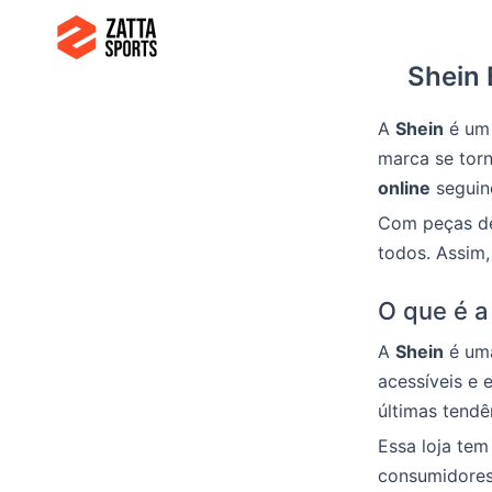
Ir
para
Shein 
o
conteúdo
A
Shein
é um
marca se torn
online
seguin
Com peças 
todos. Assim,
O que é a
A
Shein
é uma
acessíveis e 
últimas tend
Essa loja tem
consumidores 