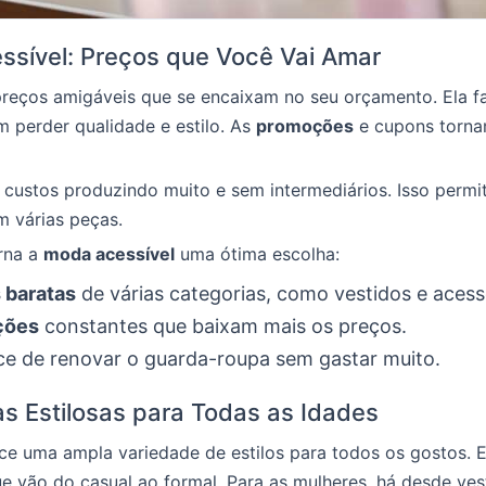
sível: Preços que Você Vai Amar
preços amigáveis que se encaixam no seu orçamento. Ela 
m perder qualidade e estilo. As
promoções
e cupons torna
 custos produzindo muito e sem intermediários. Isso perm
m várias peças.
rna a
moda acessível
uma ótima escolha:
 baratas
de várias categorias, como vestidos e acess
ções
constantes que baixam mais os preços.
e de renovar o guarda-roupa sem gastar muito.
s Estilosas para Todas as Idades
ce uma ampla variedade de estilos para todos os gostos. E
e vão do casual ao formal. Para as mulheres, há desde ves