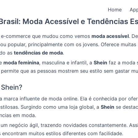
Home
Ap
Brasil: Moda Acessível e Tendências Es
 e-commerce que mudou como vemos
moda acessível
. D
ou popular, principalmente com os jovens. Oferece muitas
do as
tendências de moda
.
de
moda feminina
, masculina e infantil, a
Shein
faz a moda s
 permite que as pessoas mostrem seu estilo sem gastar mu
 Shein?
 marca influente de moda online. Ela é conhecida por ofe
estilosas. Surgindo como uma loja global, a
Shein
se destac
ências em moda.
 um negócio ágil, trazendo novidades constantemente. Ass
encontram muitos estilos diferentes com facilidade.