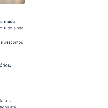
faz
moda
m tudo ainda
ite descontos
órios.
la traz
tidos até