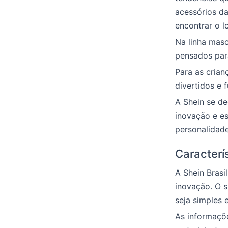
acessórios da
encontrar o l
Na linha masc
pensados para
Para as crian
divertidos e 
A Shein se de
inovação e es
personalidad
Caracterís
A Shein Brasi
inovação. O s
seja simples e
As informaçõe