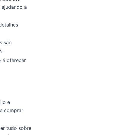
, ajudando a
detalhes
s são
s.
 é oferecer
a
ilo e
que comprar
ber tudo sobre