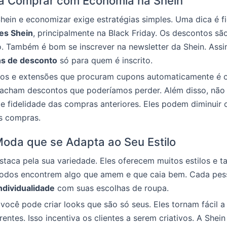
ra Comprar com Economia na Shein
ein e economizar exige estratégias simples. Uma dica é fi
es Shein
, principalmente na Black Friday. Os descontos sã
. Também é bom se inscrever na newsletter da Shein. Assi
s de desconto
só para quem é inscrito.
ivos e extensões que procuram cupons automaticamente é o
s acham descontos que poderíamos perder. Além disso, não
e fidelidade das compras anteriores. Eles podem diminuir 
s compras.
Moda que se Adapta ao Seu Estilo
staca pela sua variedade. Eles oferecem muitos estilos e t
todos encontrem algo que amem e que caia bem. Cada pe
ndividualidade
com suas escolhas de roupa.
você pode criar looks que são só seus. Eles tornam fácil 
rentes. Isso incentiva os clientes a serem criativos. A She