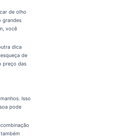
car de olho
o grandes
m, você
utra dica
 esqueça de
o preço das
amanhos. Isso
ssoa pode
a combinação
in também