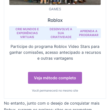
GAMES
Roblox
CRIE MUNDOS E
DESENVOLVE A
APRENDA A
EXPERIÊNCIAS
SUA
PROGRAMAR
VIRTUAIS
CRIATIVIDADE
Participe do programa Roblox Video Stars para
ganhar comissões, acesso antecipado a recursos
e outras vantagens
Veja método completo
Você permanecerá no mesmo site
No entanto, junto com o desejo de conquistar mais
Robux, surgem os perigos: sites que prometem