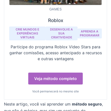
GAMES
Roblox
CRIE MUNDOS E
DESENVOLVE A
APRENDA A
EXPERIÊNCIAS
SUA
PROGRAMAR
VIRTUAIS
CRIATIVIDADE
Participe do programa Roblox Video Stars para
ganhar comissões, acesso antecipado a recursos
e outras vantagens
Veja método completo
Você permanecerá no mesmo site
Neste artigo, você vai aprender um
método seguro
,
que não é mágica, mas sim um conjunto de