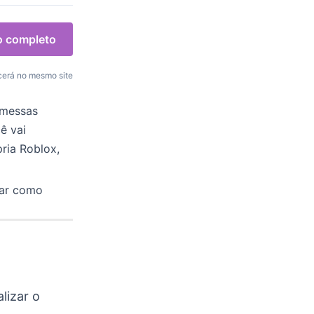
o completo
erá no mesmo site
omessas
ê vai
ria Roblox,
rar como
lizar o