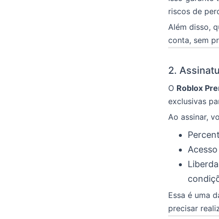
riscos de per
Além disso, q
conta, sem pr
2. Assinat
O
Roblox Pr
exclusivas pa
Ao assinar, 
Percent
Acesso
Liberda
condiçõ
Essa é uma d
precisar real