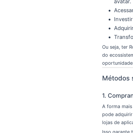
avatar.
Acessar
Investi
Adquiri
Transfo
Ou seja, ter 
do ecossistem
oportunidade
Métodos 
1. Compran
A forma mais 
pode adquirir
lojas de aplic
Isso garante 