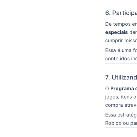
6. Partici
De tempos em
especiais
den
cumprir miss
Essa é uma f
conteúdos iné
7. Utiliza
O
Programa d
jogos, itens 
compra atrav
Essa estraté
Roblox ou par