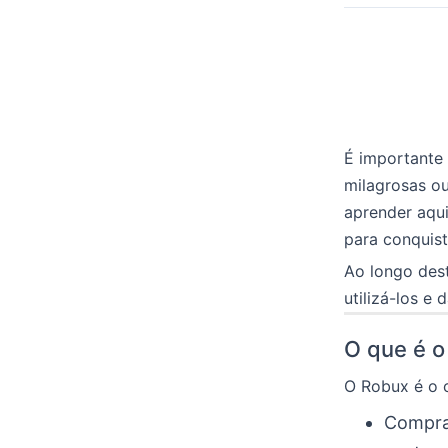
É importante 
milagrosas ou
aprender aqu
para conquist
Ao longo des
utilizá-los e
O que é o
O Robux é o c
Comprar