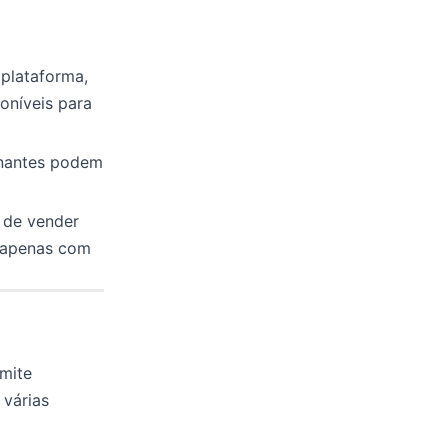
 plataforma,
oníveis para
inantes podem
s de vender
 apenas com
rmite
 várias