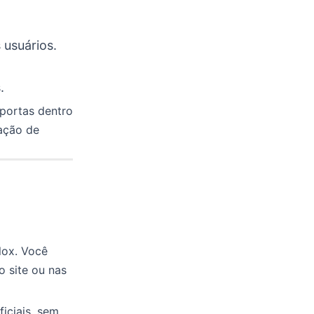
 usuários.
.
portas dentro
iação de
lox. Você
o site ou nas
ficiais, sem