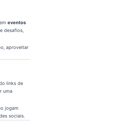
ovem
eventos
e desafios,
o, aproveitar
o links de
er uma
ão jogam
es sociais.