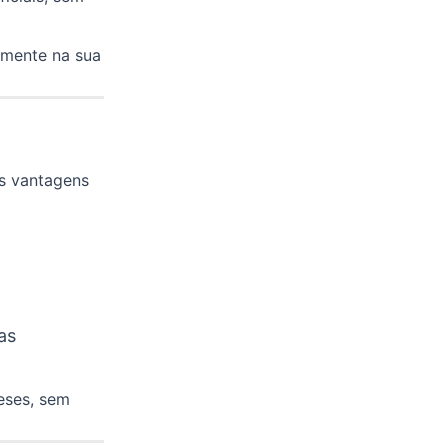
amente na sua
as vantagens
as
eses, sem