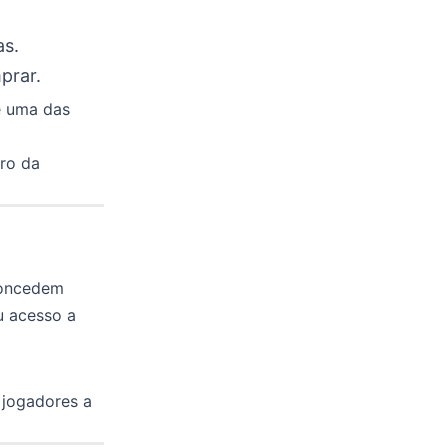
as.
prar.
é uma das
ro da
concedem
u acesso a
 jogadores a