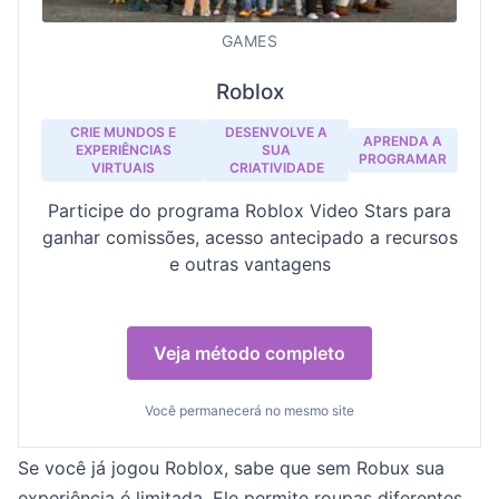
GAMES
Roblox
CRIE MUNDOS E
DESENVOLVE A
APRENDA A
EXPERIÊNCIAS
SUA
PROGRAMAR
VIRTUAIS
CRIATIVIDADE
Participe do programa Roblox Video Stars para
ganhar comissões, acesso antecipado a recursos
e outras vantagens
Veja método completo
Você permanecerá no mesmo site
Se você já jogou Roblox, sabe que sem Robux sua
experiência é limitada. Ele permite roupas diferentes,