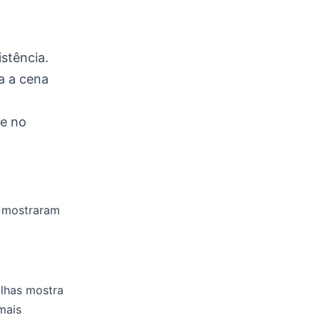
stência.
a a cena
ue no
s mostraram
alhas mostra
mais