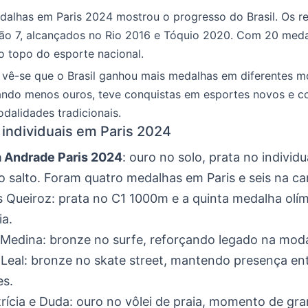
dalhas em Paris 2024 mostrou o progresso do Brasil. Os r
são 7, alcançados no Rio 2016 e Tóquio 2020. Com 20 meda
o topo do esporte nacional.
 vê-se que o Brasil ganhou mais medalhas em diferentes m
do menos ouros, teve conquistas em esportes novos e c
dalidades tradicionais.
individuais em Paris 2024
 Andrade Paris 2024
: ouro no solo, prata no individu
o salto. Foram quatro medalhas em Paris e seis na car
s Queiroz: prata no C1 1000m e a quinta medalha olí
ia.
 Medina: bronze no surfe, reforçando legado na moda
Leal: bronze no skate street, mantendo presença ent
es.
rícia e Duda: ouro no vôlei de praia, momento de gr