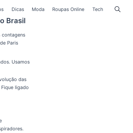
ps
Dicas
Moda
Roupas Online
Tech
o Brasil
s contagens
de Paris
ados. Usamos
evolução das
 Fique ligado
e
spiradores.