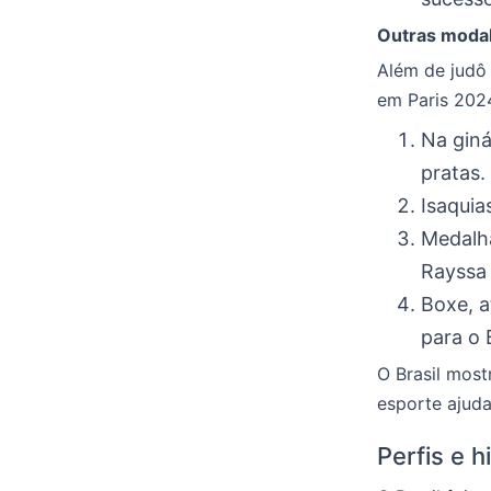
Outras modal
Além de judô
em Paris 202
Na giná
pratas.
Isaqui
Medalha
Rayssa 
Boxe, 
para o B
O Brasil most
esporte ajuda 
Perfis e h