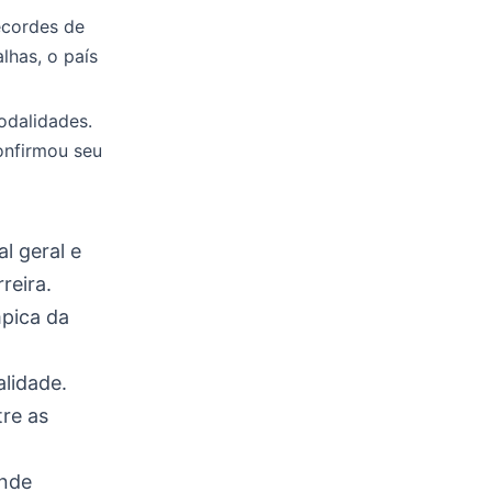
ecordes de
lhas, o país
odalidades.
onfirmou seu
al geral e
reira.
mpica da
lidade.
re as
ande