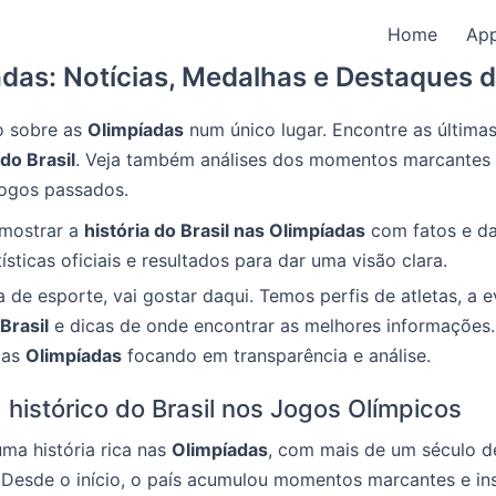
Home
Ap
das: Notícias, Medalhas e Destaques d
o sobre as
Olimpíadas
num único lugar. Encontre as última
do Brasil
. Veja também análises dos momentos marcantes 
jogos passados.
mostrar a
história do Brasil nas Olimpíadas
com fatos e d
tísticas oficiais e resultados para dar uma visão clara.
 de esporte, vai gostar daqui. Temos perfis de atletas, a 
Brasil
e dicas de onde encontrar as melhores informações.
das
Olimpíadas
focando em transparência e análise.
histórico do Brasil nos Jogos Olímpicos
uma história rica nas
Olimpíadas
, com mais de um século d
 Desde o início, o país acumulou momentos marcantes e in