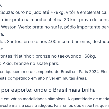
.
 Souza: ouro no judô até +78kg, vitória emblemática.
nfim: prata na marcha atlética 20 km, prova de consi
 Weston-Webb: prata no surfe, pódio importante par
ra.
dos Santos: bronze nos 400m com barreiras, destaq
mo.
Pontes “Netinho”: bronze no taekwondo -68kg.
 Akio: bronze no skate park.
s enriqueceram o desempenho do Brasil em Paris 2024. Ele
stá competindo em alto nível em muitas áreas.
por esporte: onde o Brasil mais brilha
rte em várias modalidades olímpicas. A quantidade de med
nveste mais e suas tradições. Falaremos dos esportes que 