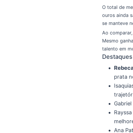
O total de me
ouros ainda 
se manteve n
Ao comparar,
Mesmo ganhan
talento em mo
Destaques 
Rebeca
prata n
Isaquia
trajetór
Gabriel
Rayssa 
melhor
Ana Pat