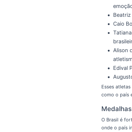
emoção
Beatriz
Caio Bo
Tatiana
brasilei
Alison 
atletis
Edival 
Augusto
Esses atleta
como o país e
Medalhas 
O Brasil é fo
onde o país i