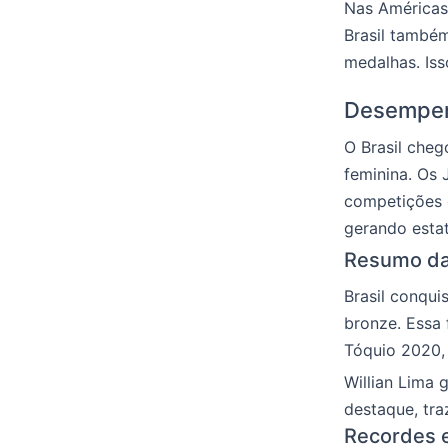
Nas Américas,
Brasil també
medalhas. Iss
Desempenh
O Brasil cheg
feminina. Os
competições 
gerando estat
Resumo da
Brasil conqui
bronze. Essa 
Tóquio 2020,
Willian Lima 
destaque, tra
Recordes e