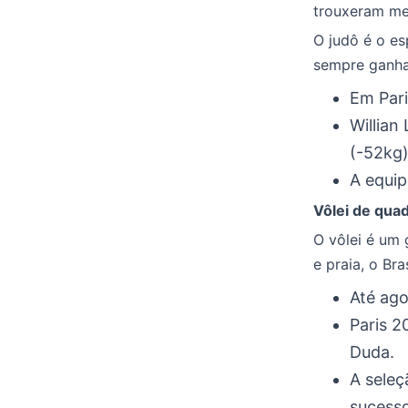
trouxeram me
O judô é o es
sempre ganha
Em Pari
Willian
(-52kg)
A equip
Vôlei de quad
O vôlei é um 
e praia, o Br
Até ago
Paris 2
Duda.
A sele
sucesso