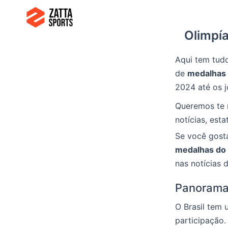
Ir
para
Olimpía
o
conteúdo
Aqui tem tud
de
medalhas 
2024 até os 
Queremos te 
notícias, esta
Se você gosta
medalhas do 
nas notícias 
Panorama 
O Brasil tem 
participação.