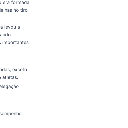
ão era formada
alhas no tiro
a levou a
nando
s importantes
íadas, exceto
atletas.
delegação
desempenho