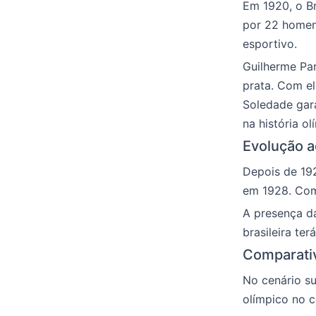
Em 1920, o Br
por 22 homens
esportivo.
Guilherme Par
prata. Com el
Soledade gar
na história ol
Evolução a
Depois de 192
em 1928. Com
A presença da
brasileira ter
Comparativ
No cenário s
olímpico no c