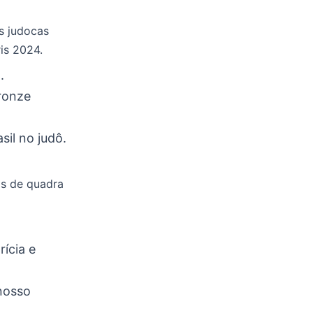
s judocas
is 2024.
.
bronze
il no judô.
as de quadra
ícia e
nosso