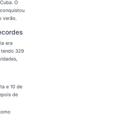
 Cuba. O
 conquistou
o verão.
recordes
ia era
, tendo 329
vidades,
ta e 10 de
epois de
 como