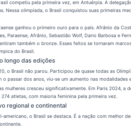
asil competiu pela primeira vez, em Antuérpia. A delegaç
. Nessa olimpíada, o Brasil conquistou suas primeiras med
aense ganhou o primeiro ouro para o país. Afrânio da Cost
es, Paraense, Afrânio, Sebastião Wolf, Dario Barbosa e Fer
antiram também o bronze. Esses feitos se tornaram marco
ímpica do Brasil.
o longo das edições
0, o Brasil não parou. Participou de quase todas as Olimp
 o passar dos anos, viu-se um aumento nas modalidades e 
s mulheres cresceu significativamente. Em Paris 2024, a 
á 274 atletas, com maioria feminina pela primeira vez.
o regional e continental
ul-americano, o Brasil se destaca. É a nação com melhor 
ontinente.