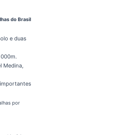
has do Brasil
solo e duas
 1000m.
l Medina,
 importantes
alhas por