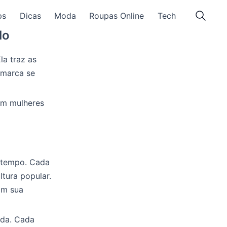
ps
Dicas
Moda
Roupas Online
Tech
lo
Ela traz as
 marca se
em mulheres
 tempo. Cada
ltura popular.
am sua
oda. Cada