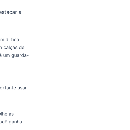
estacar a
midi fica
m calças de
rá um guarda-
ortante usar
lhe as
você ganha