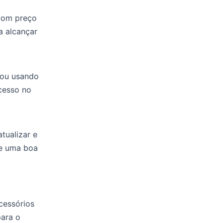
com preço
a alcançar
cou usando
cesso no
tualizar e
de uma boa
cessórios
para o