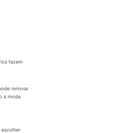
rios fazem
pode renovar
do a moda
 escolher