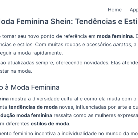
Home
Ap
oda Feminina Shein: Tendências e Esti
e tornar seu novo ponto de referência em
moda feminina
. 
ncias e estilos. Com muitas roupas e acessórios
baratos
, a
seguir a moda rapidamente.
são atualizadas sempre, oferecendo novidades. Elas atend
star na moda.
o à Moda Feminina
nina
mostra a diversidade cultural e como ela muda com o
enta
tendências de moda
novas, influenciadas por arte e cu
odução moda feminina
ressalta como as mulheres express
om diferentes
estilos de moda
.
nto feminino incentiva a individualidade no mundo da m