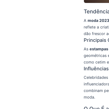
Tendência
A
moda 202
reflete a cri
dão frescor a
Principai
As
estampas
geométricas e
como cetim e
Influência
Celebridades
influenciador
combinam peça
moda.
O Que É a