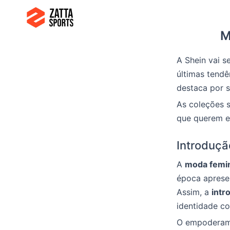
Ir
para
M
o
conteúdo
A Shein vai s
últimas tendê
destaca por 
As coleções 
que querem e
Introduçã
A
moda femi
época apres
Assim, a
intr
identidade c
O empoderame