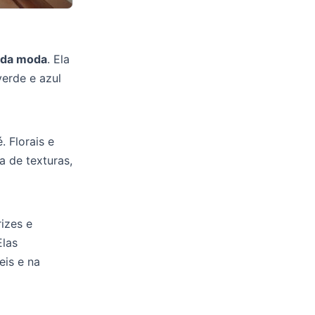
 da moda
. Ela
verde e azul
 Florais e
a de texturas,
rizes e
Elas
eis e na