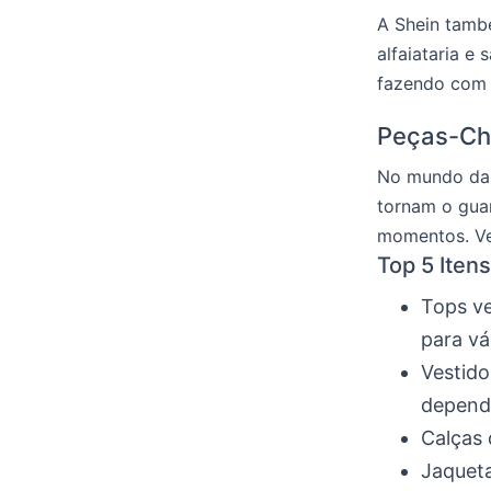
A Shein també
alfaiataria e
fazendo com 
Peças-Ch
No mundo d
tornam o guar
momentos. Vej
Top 5 Iten
Tops ve
para vá
Vestido
depend
Calças 
Jaqueta