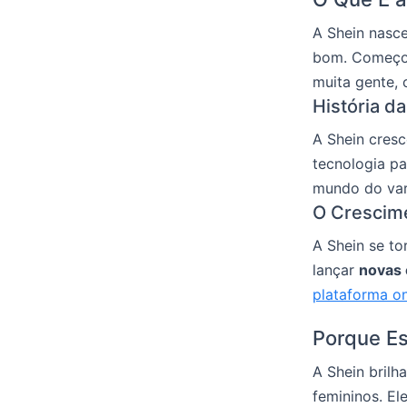
A Shein nasc
bom. Começo
muita gente,
História d
A Shein cres
tecnologia pa
mundo do vare
O Crescim
A Shein se to
lançar
novas 
plataforma on
Porque Es
A Shein bril
femininos. El