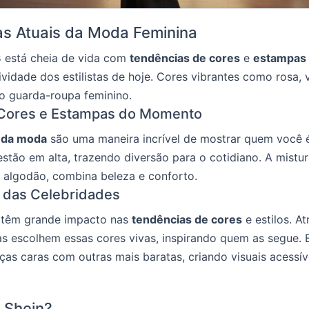
s Atuais da Moda Feminina
3
está cheia de vida com
tendências de cores
e
estampas
atividade dos estilistas de hoje. Cores vibrantes como rosa, 
o guarda-roupa feminino.
s Cores e Estampas do Momento
 da moda
são uma maneira incrível de mostrar quem você é.
stão em alta, trazendo diversão para o cotidiano. A mistur
 algodão, combina beleza e conforto.
s das Celebridades
 têm grande impacto nas
tendências de cores
e estilos. At
as escolhem essas cores vivas, inspirando quem as segue. 
s caras com outras mais baratas, criando visuais acessív
 Shein?