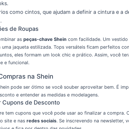
oks.
ios como cintos, que ajudam a definir a cintura e a d
.
es de Roupas
ombinar as
peças-chave Shein
com facilidade. Um vestido 
ma jaqueta estilizada. Tops versáteis ficam perfeitos co
 Juntos, eles formam um look chic e prático. Assim, você te
e e funcional.
 Compras na Shein
hein pode ser ótimo se você souber aproveitar bem. É imp
sconto e entender as medidas e modelagens.
 Cupons de Desconto
e tem cupons que você pode usar ao finalizar a compra. O
o site e nas
redes sociais
. Se inscrevendo na newsletter, 
ivos e fica por dentro das novidades.