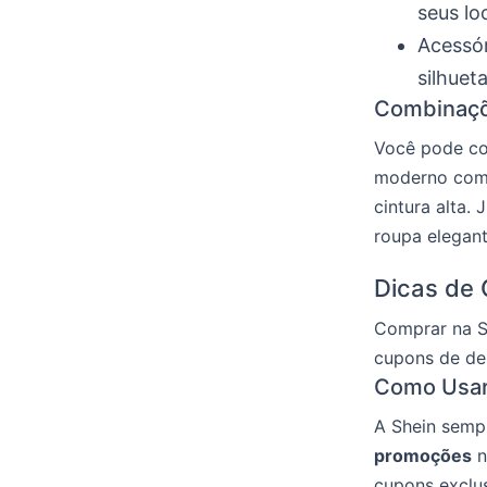
seus lo
Acessór
silhueta
Combinaçõ
Você pode c
moderno com u
cintura alta.
roupa elegant
Dicas de
Comprar na S
cupons de de
Como Usar
A Shein sempr
promoções
n
cupons exclus