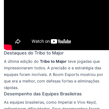
Destaques do Tribo to Major
A última edição do
Tribo to Major
teve jogadas que
impressionaram todos. A precisão e a estratégia das
equipes foram incríveis. A Boom Esports mostrou por
que era a melhor, com defesas fortes e eliminações
rápidas.
Desempenho das Equipes Brasileiras
As equipes brasileiras, como Imperial e Vivo Keyd,
enfrentaram dificuldades. Seus desempenhos foram