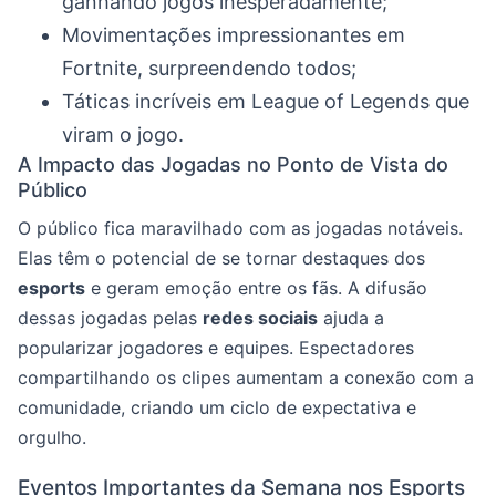
ganhando jogos inesperadamente;
Movimentações impressionantes em
Fortnite, surpreendendo todos;
Táticas incríveis em League of Legends que
viram o jogo.
A Impacto das Jogadas no Ponto de Vista do
Público
O público fica maravilhado com as jogadas notáveis.
Elas têm o potencial de se tornar destaques dos
esports
e geram emoção entre os fãs. A difusão
dessas jogadas pelas
redes sociais
ajuda a
popularizar jogadores e equipes. Espectadores
compartilhando os clipes aumentam a conexão com a
comunidade, criando um ciclo de expectativa e
orgulho.
Eventos Importantes da Semana nos Esports