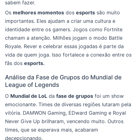
sabem fazer.
Os
melhores momentos
dos
esports
são muito
importantes. Eles ajudam a criar uma cultura e
identidade entre os gamers. Jogos como Fortnite
chamam a atenção. Milhões jogam o modo Battle
Royale. Rever e celebrar essas jogadas é parte da
vida de quem joga. Isso fortalece a conexão entre os
fãs dos
esports.
Análise da Fase de Grupos do Mundial de
League of Legends
O
Mundial de LoL
da
fase de grupos
foi um show
emocionante. Times de diversas regiões lutaram pela
vitória. DAMWON Gaming, EDward Gaming e Royal
Never Give Up brilharam, vencendo muito. Outros
times, que se esperava mais, acabaram
decepcionando.