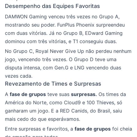
Desempenho das Equipes Favoritas
DAMWON Gaming venceu três vezes no Grupo A,
mostrando seu poder. FunPlus Phoenix surpreendeu
com duas vitórias. Já no Grupo B, EDward Gaming
dominou com três vitórias, e T1 conseguiu duas.
No Grupo C, Royal Never Give Up não perdeu nenhum
jogo, vencendo três vezes. O Grupo D teve uma
disputa intensa, com Gen.G e LNG vencendo duas
vezes cada.
Revezamento de Times e Surpresas
A
fase de grupos
teve suas
surpresas.
Os times da
América do Norte, como Cloud9 e 100 Thieves, só
ganharam um jogo. E a RED Canids, do Brasil, saiu
mais cedo do que esperávamos.
Entre surpresas e favoritos, a
fase de grupos
foi cheia