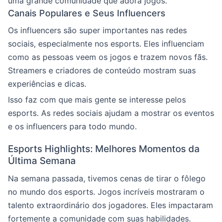
uma grande comunidade que adora jogos.
Canais Populares e Seus Influencers
Os influencers são super importantes nas redes
sociais, especialmente nos esports. Eles influenciam
como as pessoas veem os jogos e trazem novos fãs.
Streamers e criadores de conteúdo mostram suas
experiências e dicas.
Isso faz com que mais gente se interesse pelos
esports. As redes sociais ajudam a mostrar os eventos
e os influencers para todo mundo.
Esports Highlights: Melhores Momentos da
Última Semana
Na semana passada, tivemos cenas de tirar o fôlego
no mundo dos esports. Jogos incríveis mostraram o
talento extraordinário dos jogadores. Eles impactaram
fortemente a comunidade com suas habilidades.