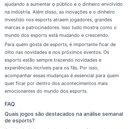
ajudando a aumentar o público e o dinheiro envolvido
na indústria. Além disso, as inovações e o dinheiro
investido nos esports atraem jogadores, grandes
marcas e patrocinadores. Isso tudo mostra como o
mundo dos esports está mudando e crescendo.
Para quem gosta de esports, é importante ficar de
olho nas novidades e nos próximos eventos. Os
esports estão sempre trazendo novidades e
experiências incríveis para os fãs. Por isso,
acompanhar essas mudanças é essencial para quem
quer ficar por dentro dos acontecimentos mais
emocionantes do mundo dos esports.
FAQ
Quais jogos são destacados na análise semanal
de esports?