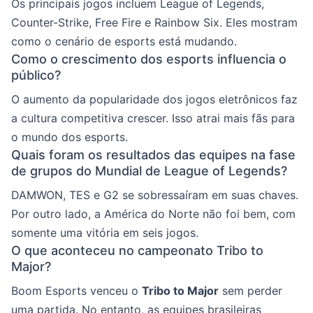
Os principais jogos incluem League of Legends,
Counter-Strike, Free Fire e Rainbow Six. Eles mostram
como o cenário de esports está mudando.
Como o crescimento dos esports influencia o
público?
O aumento da popularidade dos jogos eletrônicos faz
a cultura competitiva crescer. Isso atrai mais fãs para
o mundo dos esports.
Quais foram os resultados das equipes na fase
de grupos do Mundial de League of Legends?
DAMWON, TES e G2 se sobressaíram em suas chaves.
Por outro lado, a América do Norte não foi bem, com
somente uma vitória em seis jogos.
O que aconteceu no campeonato Tribo to
Major?
Boom Esports venceu o
Tribo to Major
sem perder
uma partida. No entanto, as equipes brasileiras