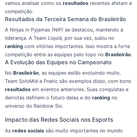
vamos analisar como os
resultados
recentes afetam a
competição.
Resultados da Terceira Semana do Brasileirão
A Ninjas in Pyjamas (NiP) se destacou, mantendo a
liderança. A Team Liquid, por sua vez, subiu no
ranking
com vitórias importantes. Isso mostra a forte
competição entre as equipes pelo topo no
Brasileirão
.
A Evolução das Equipes no Campeonato
No
Brasileirão
, as equipes estão evoluindo muito.
Team SoloMid e Fnatic são exemplos disso, com bons
resultados
em eventos anteriores. Suas conquistas e
derrotas definem o futuro delas e do
ranking
no
universo do Rainbow Six.
Impacto das Redes Sociais nos Esports
As
redes sociais
são muito importantes no mundo