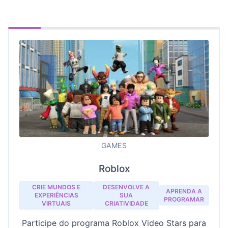
GAMES
Roblox
CRIE MUNDOS E
DESENVOLVE A
APRENDA A
EXPERIÊNCIAS
SUA
PROGRAMAR
VIRTUAIS
CRIATIVIDADE
Participe do programa Roblox Video Stars para