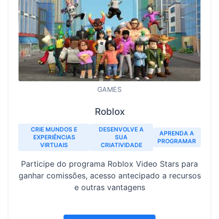
GAMES
Roblox
CRIE MUNDOS E
DESENVOLVE A
APRENDA A
EXPERIÊNCIAS
SUA
PROGRAMAR
VIRTUAIS
CRIATIVIDADE
Participe do programa Roblox Video Stars para
ganhar comissões, acesso antecipado a recursos
e outras vantagens