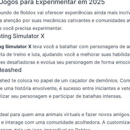
 Jogos para Experimentar em 2025
ndo de Roblox vai oferecer experiências ainda mais incrív
 atenção por suas mecânicas cativantes e comunidades at
e você precisa experimentar.
ting Simulator X
ng Simulator X
leva você a batalhar com personagens de a
ita de treino e luta, ajudando você a melhorar suas habilid
ões desafiadoras e evolua seu personagem de forma emoci
nleashed
ashed te coloca no papel de um caçador de demônios. Com
 e uma história envolvente, é sucesso entre iniciantes e ve
izar seu personagem e participar de batalhas intensas.
deal para quem ama animais virtuais e fazer novos amigos.
s e interage com uma comunidade acolhedora. A customiza
fazem dele um jogo imperdível no Roblox.