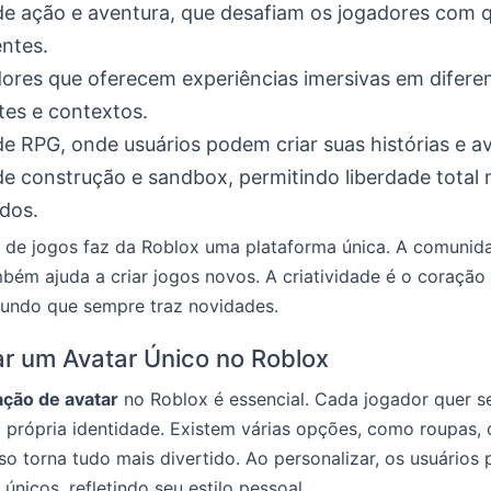
e ação e aventura, que desafiam os jogadores com 
ntes.
ores que oferecem experiências imersivas em difere
es e contextos.
e RPG, onde usuários podem criar suas histórias e a
e construção e sandbox, permitindo liberdade total 
dos.
e de jogos faz da Roblox uma plataforma única. A comunid
bém ajuda a criar jogos novos. A criatividade é o coração
undo que sempre traz novidades.
r um Avatar Único no Roblox
ação de avatar
no Roblox é essencial. Cada jogador quer s
 própria identidade. Existem várias opções, como roupas, 
sso torna tudo mais divertido. Ao personalizar, os usuários
únicos, refletindo seu estilo pessoal.