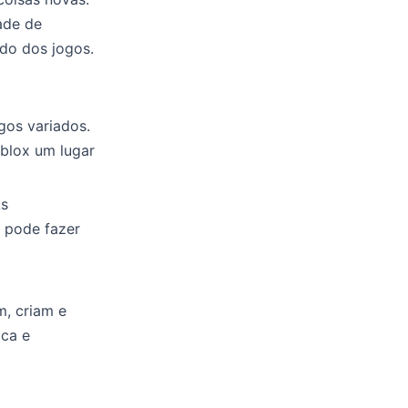
ade de
do dos jogos.
gos variados.
oblox um lugar
As
 pode fazer
, criam e
ica e