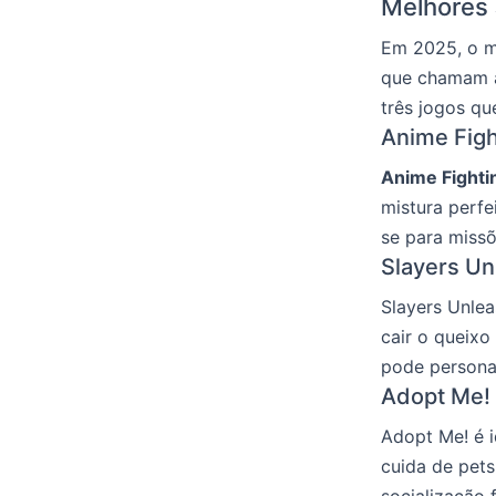
Melhores
Em 2025, o mu
que chamam a
três jogos qu
Anime Figh
Anime Fighti
mistura perfe
se para miss
Slayers U
Slayers Unle
cair o queixo
pode personal
Adopt Me!
Adopt Me! é i
cuida de pet
socialização 