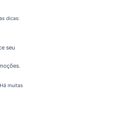
as dicas:
ce seu
emoções.
 Há muitas