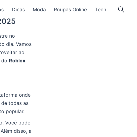
ps
Dicas
Moda
Roupas Online
Tech
2025
tre no
do dia. Vamos
roveitar ao
o do
Roblox
ataforma onde
 de todas as
to popular.
to. Você pode
 Além disso, a