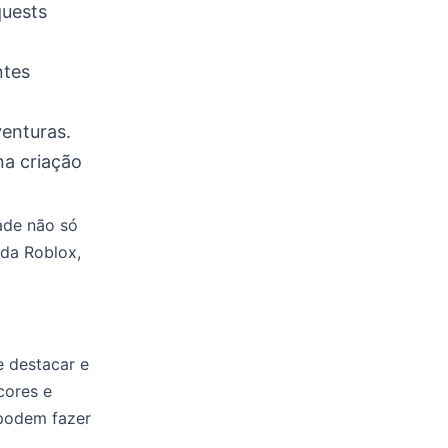
quests
ntes
venturas.
na criação
ade não só
 da Roblox,
e destacar e
cores e
 podem fazer