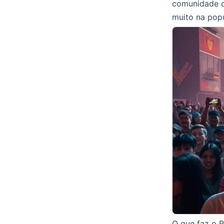
comunidade d
muito na popu
O que faz o R