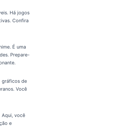
eis. Há jogos
ivas. Confira
nime. É uma
ades. Prepare-
onante.
 gráficos de
teranos. Você
 Aqui, você
ção e