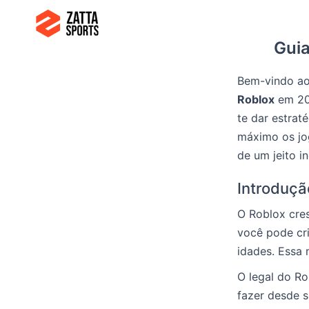
Ir
para
Gui
o
conteúdo
Bem-vindo a
Roblox
em 202
te dar estrat
máximo os j
de um jeito in
Introduçã
O Roblox cres
você pode cri
idades. Essa 
O legal do Ro
fazer desde s