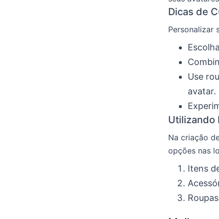
Dicas de 
Personalizar 
Escolha
Combine
Use rou
avatar.
Experim
Utilizando
Na criação de
opções nas lo
Itens d
Acessór
Roupas 