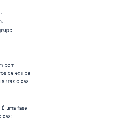
.
m.
grupo
 um bom
ros de equipe
ia traz dicas
. É uma fase
dicas: