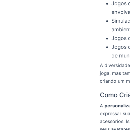
Jogos d
envolve
Simulad
ambient
Jogos d
Jogos d
de mun
A diversidad
joga, mas tam
criando um m
Como Cria
A
personaliz
expressar sua
acessórios. I
seus avatares 