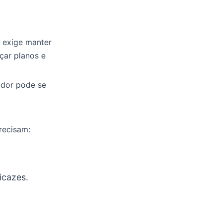
o exige manter
çar planos e
gador pode se
recisam:
icazes.