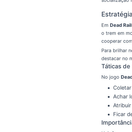
Estratégi
Em
Dead Rail
o trem em mov
cooperar com
Para brilhar 
destacar no 
Táticas de
No jogo
Dead
Coletar
Achar l
Atribui
Ficar d
Importânc