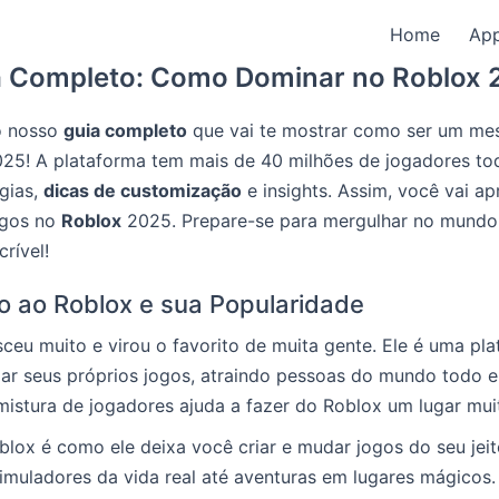
Home
Ap
a Completo: Como Dominar no Roblox 
o nosso
guia completo
que vai te mostrar como ser um mes
5! A plataforma tem mais de 40 milhões de jogadores to
égias,
dicas de customização
e insights. Assim, você vai ap
ogos no
Roblox
2025. Prepare-se para mergulhar no mund
crível!
o ao Roblox e sua Popularidade
ceu muito e virou o favorito de muita gente. Ele é uma pl
ar seus próprios jogos, atraindo pessoas do mundo todo e
mistura de jogadores ajuda a fazer do Roblox um lugar mui
blox é como ele deixa você criar e mudar jogos do seu jei
imuladores da vida real até aventuras em lugares mágicos.