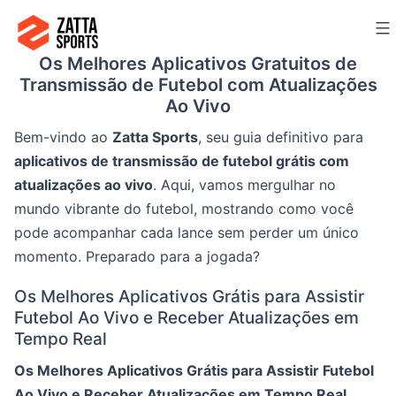
Ir
para
Os Melhores Aplicativos Gratuitos de
o
Transmissão de Futebol com Atualizações
conteúdo
Ao Vivo
Bem-vindo ao
Zatta Sports
, seu guia definitivo para
aplicativos de transmissão de futebol grátis com
atualizações ao vivo
. Aqui, vamos mergulhar no
mundo vibrante do futebol, mostrando como você
pode acompanhar cada lance sem perder um único
momento. Preparado para a jogada?
Os Melhores Aplicativos Grátis para Assistir
Futebol Ao Vivo e Receber Atualizações em
Tempo Real
Os Melhores Aplicativos Grátis para Assistir Futebol
Ao Vivo e Receber Atualizações em Tempo Real