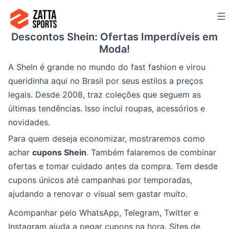
Ir
para
Descontos Shein: Ofertas Imperdíveis em
o
Moda!
conteúdo
A SheIn é grande no mundo do fast fashion e virou
queridinha aqui no Brasil por seus estilos a preços
legais. Desde 2008, traz coleções que seguem as
últimas tendências. Isso inclui roupas, acessórios e
novidades.
Para quem deseja economizar, mostraremos como
achar
cupons Shein
. Também falaremos de combinar
ofertas e tomar cuidado antes da compra. Tem desde
cupons únicos até campanhas por temporadas,
ajudando a renovar o visual sem gastar muito.
Acompanhar pelo WhatsApp, Telegram, Twitter e
Instagram ajuda a pegar cupons na hora. Sites de