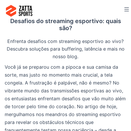
Ir
para
Desafios do streaming esportivo: quais
o
são?
conteúdo
Enfrenta desafios com streaming esportivo ao vivo?
Descubra soluções para buffering, latência e mais no
nosso blog.
Você já se preparou com a pipoca e sua camisa da
sorte, mas justo no momento mais crucial, a tela
congela. A frustração é palpável, não é mesmo? No
vibrante mundo das transmissões esportivas ao vivo,
os entusiastas enfrentam desafios que vão muito além
de torcer pelo time do coração. No artigo de hoje,
mergulhamos nos meandros do streaming esportivo
para revelar os obstáculos técnicos que
frequentemente testam nossa paciência – desde a