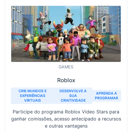
GAMES
Roblox
CRIE MUNDOS E
DESENVOLVE A
APRENDA A
EXPERIÊNCIAS
SUA
PROGRAMAR
VIRTUAIS
CRIATIVIDADE
Participe do programa Roblox Video Stars para
ganhar comissões, acesso antecipado a recursos
e outras vantagens