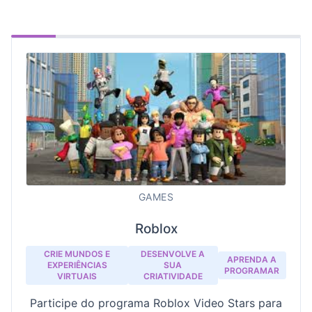
GAMES
Roblox
CRIE MUNDOS E
DESENVOLVE A
APRENDA A
EXPERIÊNCIAS
SUA
PROGRAMAR
VIRTUAIS
CRIATIVIDADE
Participe do programa Roblox Video Stars para