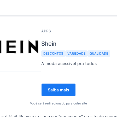
APPS
Shein
DESCONTOS
VARIEDADE
QUALIDADE
A moda acessível pra todos
Saiba mais
Você será redirecionado para outro site
s é fácil. Primeiro, clique em “ver cupom” no site de cupon