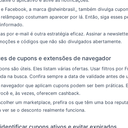
aixe o aplicativo e ative as notificações.
 e Facebook, a marca @sheinbrasil_ também divulga cupons
relâmpago costumam aparecer por lá. Então, siga esses pe
 informado.
s por e-mail é outra estratégia eficaz. Assinar a newsletter
moções e códigos que não são divulgados abertamente.
ces de cupons e extensões de navegador
ons são úteis. Eles listam várias ofertas. Usar filtros por F
da na busca. Confira sempre a data de validade antes de ut
 navegador que aplicam cupons podem ser bem práticas. E
você e, às vezes, oferecem cashback.
colher um marketplace, prefira os que têm uma boa reputa
 ver se o desconto realmente funciona.
identificar cupons ativos e evitar expirados