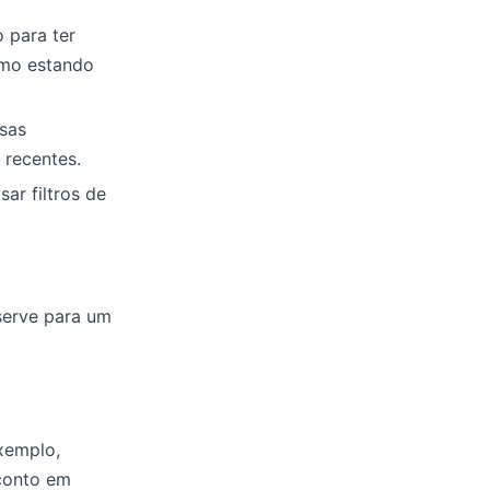
 para ter
smo estando
esas
 recentes.
ar filtros de
serve para um
xemplo,
conto em