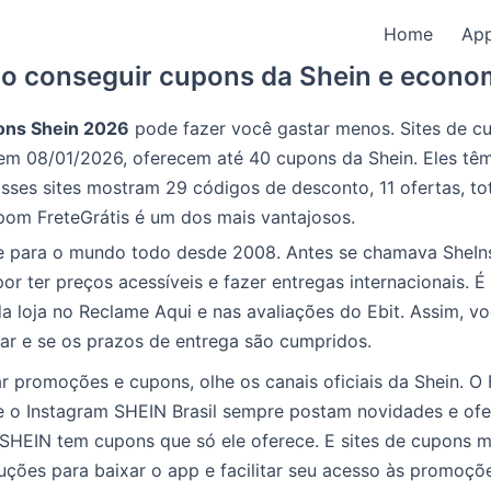
Home
Ap
 conseguir cupons da Shein e econo
ons Shein 2026
pode fazer você gastar menos. Sites de c
 em 08/01/2026, oferecem até 40 cupons da Shein. Eles tê
sses sites mostram 29 códigos de desconto, 11 ofertas, to
pom FreteGrátis é um dos mais vantajosos.
e para o mundo todo desde 2008. Antes se chamava SheIns
or ter preços acessíveis e fazer entregas internacionais. É
a loja no Reclame Aqui e nas avaliações do Ebit. Assim, v
ar e se os prazos de entrega são cumpridos.
r promoções e cupons, olhe os canais oficiais da Shein. 
e o Instagram SHEIN Brasil sempre postam novidades e ofe
a SHEIN tem cupons que só ele oferece. E sites de cupons
uções para baixar o app e facilitar seu acesso às promoçõ