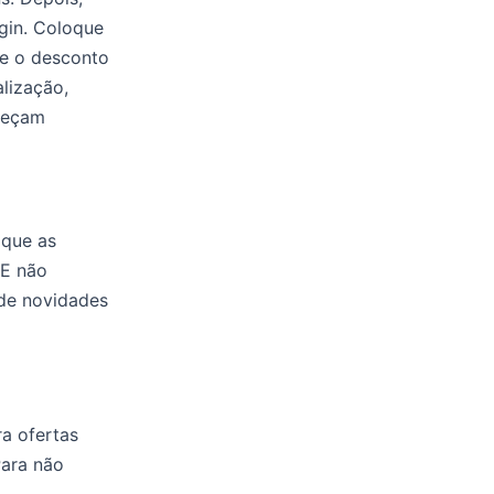
gin. Coloque
ue o desconto
lização,
reçam
 que as
 E não
 de novidades
ra ofertas
Para não