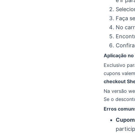
e ir para
Selecio
Faça se
No carr
Encont
Confira
Aplicação no 
Exclusivo pa
cupons valem 
checkout She
Na versão web
Se o desconto
Erros comuns
Cupom i
partici