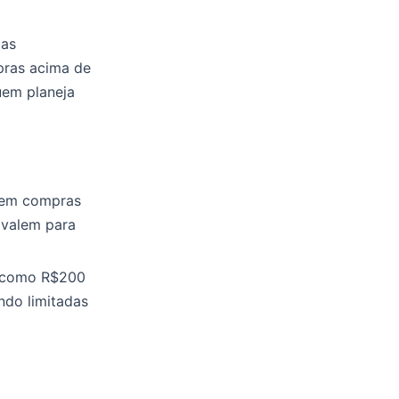
Nas
pras acima de
uem planeja
 em compras
 valem para
, como R$200
ndo limitadas