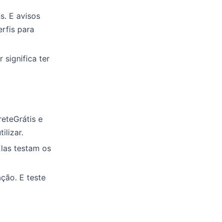
. E avisos
rfis para
 significa ter
reteGrátis e
ilizar.
las testam os
ção. E teste