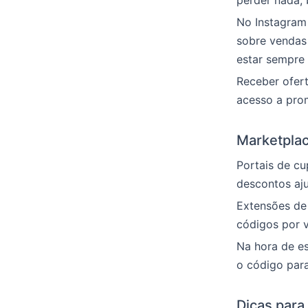
perder nada, b
No Instagram
sobre vendas 
estar sempre
Receber oferta
acesso a pro
Marketpla
Portais de cup
descontos aju
Extensões de
códigos por 
Na hora de es
o código para
Dicas para 