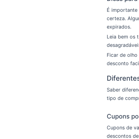
É importante 
certeza. Alg
expirados.
Leia bem os t
desagradáveis
Ficar de olho
desconto faci
Diferente
Saber diferen
tipo de compr
Cupons por
Cupons de va
descontos de