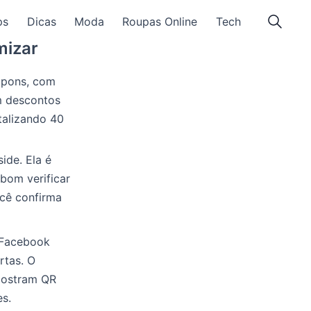
ps
Dicas
Moda
Roupas Online
Tech
mizar
upons, com
m descontos
talizando 40
ide. Ela é
 bom verificar
ocê confirma
O Facebook
rtas. O
 mostram QR
es.