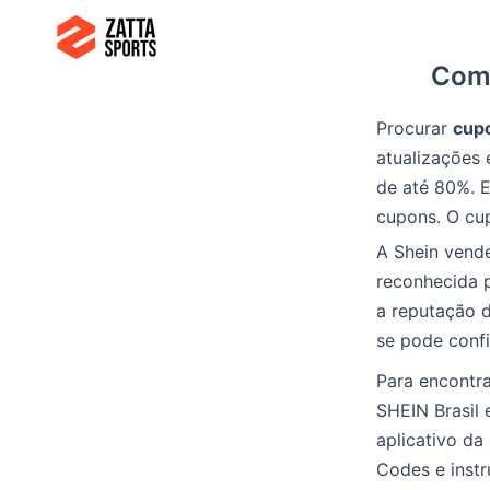
Ir
para
Como
o
conteúdo
Procurar
cup
atualizações
de até 80%. E
cupons. O cu
A Shein vend
reconhecida p
a reputação d
se pode confi
Para encontra
SHEIN Brasil 
aplicativo d
Codes e instr