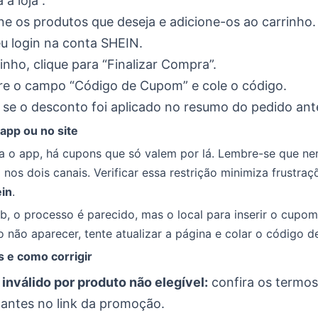
 a loja”.
ne os produtos que deseja e adicione-os ao carrinho.
u login na conta SHEIN.
inho, clique para “Finalizar Compra”.
re o campo “Código de Cupom” e cole o código.
 se o desconto foi aplicado no resumo do pedido ant
app ou no site
ra o app, há cupons que só valem por lá. Lembre-se que n
nos dois canais. Verificar essa restrição minimiza frustraç
in
.
, o processo é parecido, mas o local para inserir o cupo
 não aparecer, tente atualizar a página e colar o código d
 e como corrigir
nválido por produto não elegível:
confira os termos
pantes no link da promoção.