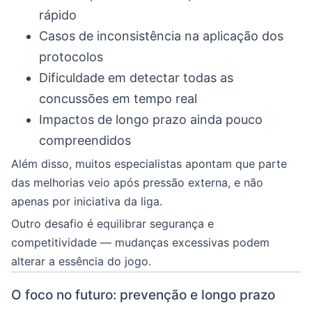
rápido
Casos de inconsistência na aplicação dos
protocolos
Dificuldade em detectar todas as
concussões em tempo real
Impactos de longo prazo ainda pouco
compreendidos
Além disso, muitos especialistas apontam que parte
das melhorias veio após pressão externa, e não
apenas por iniciativa da liga.
Outro desafio é equilibrar segurança e
competitividade — mudanças excessivas podem
alterar a essência do jogo.
O foco no futuro: prevenção e longo prazo