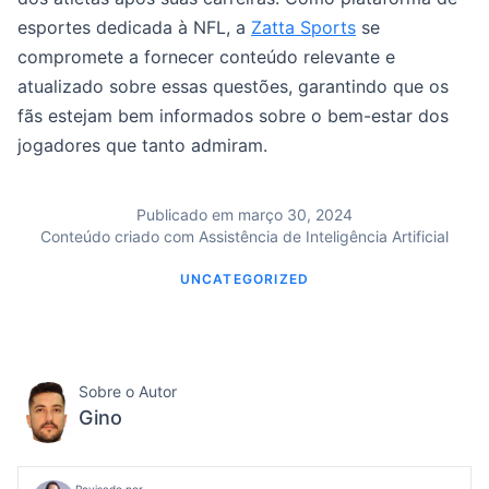
esportes dedicada à NFL, a
Zatta Sports
se
compromete a fornecer conteúdo relevante e
atualizado sobre essas questões, garantindo que os
fãs estejam bem informados sobre o bem-estar dos
jogadores que tanto admiram.
Publicado em março 30, 2024
Conteúdo criado com Assistência de Inteligência Artificial
UNCATEGORIZED
Sobre o Autor
Gino