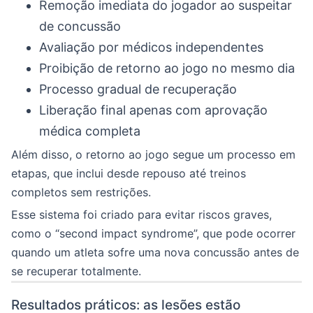
Remoção imediata do jogador ao suspeitar
de concussão
Avaliação por médicos independentes
Proibição de retorno ao jogo no mesmo dia
Processo gradual de recuperação
Liberação final apenas com aprovação
médica completa
Além disso, o retorno ao jogo segue um processo em
etapas, que inclui desde repouso até treinos
completos sem restrições.
Esse sistema foi criado para evitar riscos graves,
como o “second impact syndrome”, que pode ocorrer
quando um atleta sofre uma nova concussão antes de
se recuperar totalmente.
Resultados práticos: as lesões estão