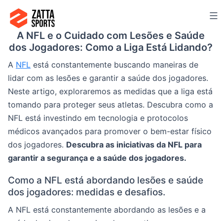
Ir
para
A NFL e o Cuidado com Lesões e Saúde
o
dos Jogadores: Como a Liga Está Lidando?
conteúdo
A
NFL
está constantemente buscando maneiras de
lidar com as lesões e garantir a saúde dos jogadores.
Neste artigo, exploraremos as medidas que a liga está
tomando para proteger seus atletas. Descubra como a
NFL está investindo em tecnologia e protocolos
médicos avançados para promover o bem-estar físico
dos jogadores.
Descubra as iniciativas da NFL para
garantir a segurança e a saúde dos jogadores.
Como a NFL está abordando lesões e saúde
dos jogadores: medidas e desafios.
A NFL está constantemente abordando as lesões e a