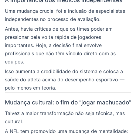
A importância dos médicos independentes
Uma mudança crucial foi a inclusão de especialistas
independentes no processo de avaliação.
Antes, havia críticas de que os times poderiam
pressionar pela volta rápida de jogadores
importantes. Hoje, a decisão final envolve
profissionais que não têm vínculo direto com as
equipes.
Isso aumenta a credibilidade do sistema e coloca a
saúde do atleta acima do desempenho esportivo —
pelo menos em teoria.
Mudança cultural: o fim do “jogar machucado”
Talvez a maior transformação não seja técnica, mas
cultural.
A NFL tem promovido uma mudança de mentalidade: