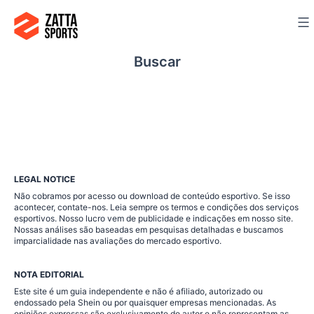
Ir
para
o
Buscar
conteúdo
LEGAL NOTICE
Não cobramos por acesso ou download de conteúdo esportivo. Se isso
acontecer, contate-nos. Leia sempre os termos e condições dos serviços
esportivos. Nosso lucro vem de publicidade e indicações em nosso site.
Nossas análises são baseadas em pesquisas detalhadas e buscamos
imparcialidade nas avaliações do mercado esportivo.
NOTA EDITORIAL
Este site é um guia independente e não é afiliado, autorizado ou
endossado pela Shein ou por quaisquer empresas mencionadas. As
opiniões expressas são exclusivamente do autor e não representam as