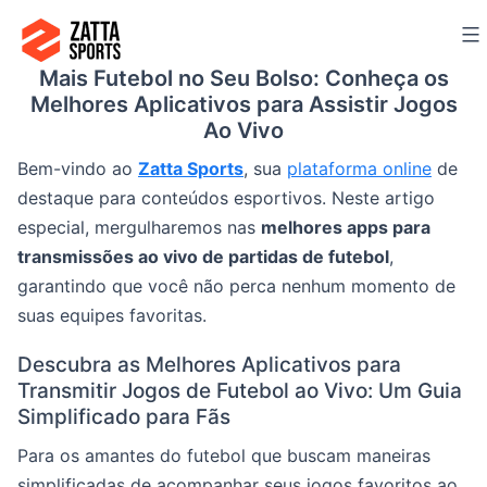
Ir
para
Mais Futebol no Seu Bolso: Conheça os
o
Melhores Aplicativos para Assistir Jogos
conteúdo
Ao Vivo
Bem-vindo ao
Zatta Sports
, sua
plataforma online
de
destaque para conteúdos esportivos. Neste artigo
especial, mergulharemos nas
melhores apps para
transmissões ao vivo de partidas de futebol
,
garantindo que você não perca nenhum momento de
suas equipes favoritas.
Descubra as Melhores Aplicativos para
Transmitir Jogos de Futebol ao Vivo: Um Guia
Simplificado para Fãs
Para os amantes do futebol que buscam maneiras
simplificadas de acompanhar seus jogos favoritos ao