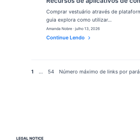
Recursos de aplicativos de co
Comprar vestuário através de plataform
guia explora como utilizar...
Amanda Nobre · julho 13, 2026
Continue Lendo
Paginação
1
…
54
Número máximo de links por pará
de
posts
LEGAL NOTICE