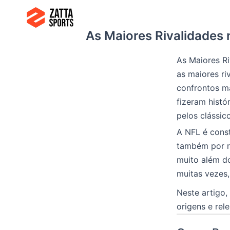
Ir
para
As Maiores Rivalidades 
o
conteúdo
As Maiores Ri
as maiores ri
confrontos m
fizeram histó
pelos clássic
A NFL é cons
também por r
muito além do
muitas vezes,
Neste artigo,
origens e rel