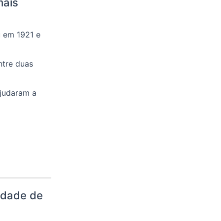
mais
u em 1921 e
ntre duas
judaram a
idade de