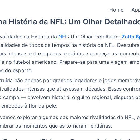
Home
Ap
na História da NFL: Um Olhar Detalhad
validades na História da
NFL
: Um Olhar Detalhado.
Zatta S
validades de todos os tempos na história da NFL. Descubra
ais intensos entre equipes lendárias e conheça os moment
ria no futebol americano. Prepare-se para uma viagem emo
os do esporte!
truída não apenas por grandes jogadores e jogos memoráv
ivalidades intensas que atravessam décadas. Esses confro
 campo — envolvem história, orgulho regional, disputas por
 emoções à flor da pele.
 vamos explorar algumas das maiores rivalidades da NFL, 
embrar os momentos que as tornaram lendárias.