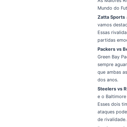
As Maiores Ri
Mundo do Fut
Zatta Sports
vamos destac
Essas rivalid
partidas emo
Packers vs B
Green Bay Pac
sempre aguard
que ambas as 
dos anos.
Steelers vs 
e o Baltimore
Esses dois ti
ataques pode
de rivalidade.