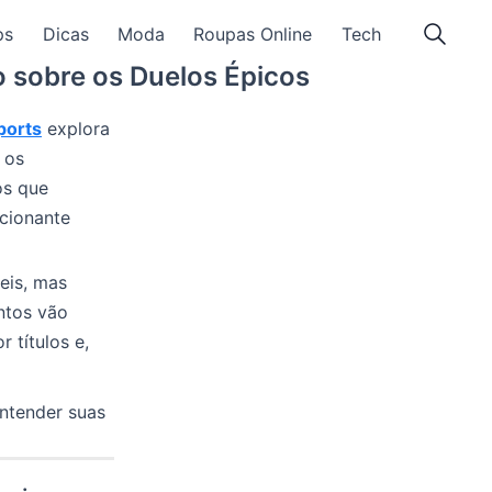
ps
Dicas
Moda
Roupas Online
Tech
o sobre os Duelos Épicos
ports
explora
 os
os que
cionante
eis, mas
ntos vão
 títulos e,
entender suas