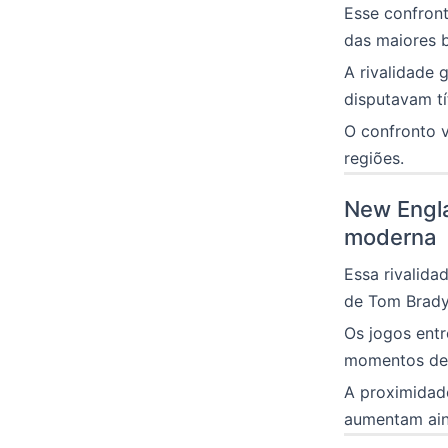
Esse confron
das maiores b
A rivalidade
disputavam tí
O confronto v
regiões.
New Engla
moderna
Essa rivalid
de Tom Brady 
Os jogos ent
momentos dec
A proximidade
aumentam aind