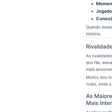
Momento
Jogado
Conexã
Quando esses
história.
Rivalidad
As rivalidade
dos fãs, elev
mais envolven
Muitos dos m
rivais, onde 
As Maiore
Mais Inte