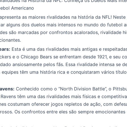
validades na História da NFL: Conheça os Duelos Mais Int
ebol Americano
apresenta as maiores rivalidades na história da NFL! Neste 
ar alguns dos duelos mais intensos no mundo do futebol a
ades são marcadas por confrontos acalorados, rivalidade hi
cionantes.
ears:
Esta é uma das rivalidades mais antigas e respeitada
kers e o Chicago Bears se enfrentam desde 1921, e seu co
ado ansiosamente pelos fãs. Essa rivalidade intensa se d
equipes têm uma história rica e conquistaram vários títul
Ravens:
Conhecido como o “North Division Battle”, o Pittsb
 Ravens têm uma das rivalidades mais físicas e competitiv
mes costumam oferecer jogos repletos de ação, com defesa
rosos. Os confrontos entre eles são sempre emocionantes