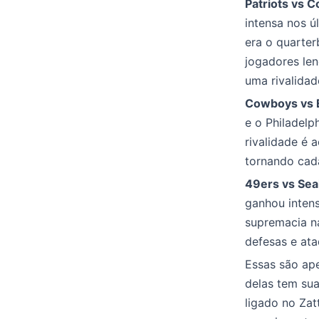
Patriots vs Co
intensa nos 
era o quarter
jogadores len
uma rivalidad
Cowboys vs 
e o Philadelp
rivalidade é 
tornando cada
49ers vs Se
ganhou inten
supremacia n
defesas e ata
Essas são ape
delas tem sua
ligado no Zat