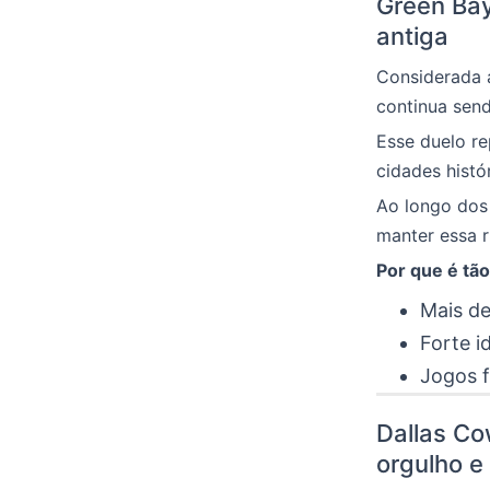
Green Bay
antiga
Considerada 
continua send
Esse duelo r
cidades histó
Ao longo dos
manter essa r
Por que é tão
Mais de
Forte i
Jogos 
Dallas C
orgulho e