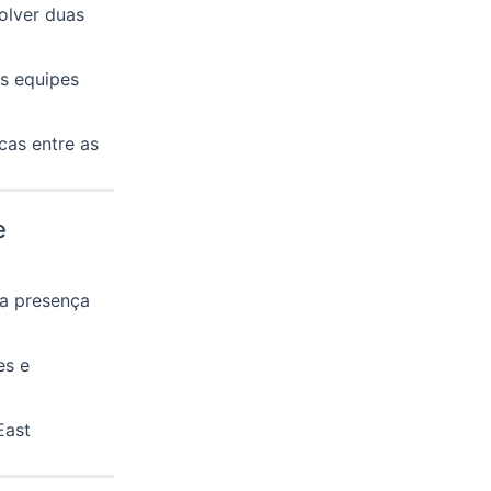
olver duas
s equipes
icas entre as
e
 a presença
es e
East