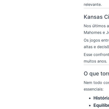
relevante.
Kansas Cit
Nos últimos a
Mahomes e Jo
Os jogos ent
altas e decis
Esse confront
muitos anos.
O que tor
Nem todo conf
essenciais:
Históri
Equilíb