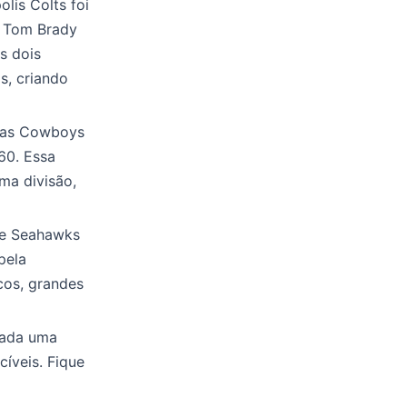
lis Colts foi
e Tom Brady
s dois
s, criando
llas Cowboys
60. Essa
ma divisão,
tle Seahawks
pela
cos, grandes
Cada uma
cíveis. Fique