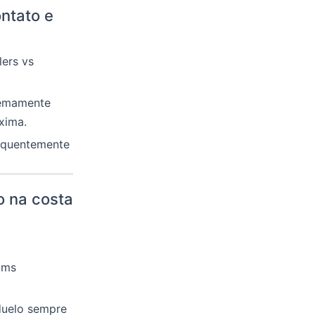
ontato e
lers vs
remamente
xima.
requentemente
o na costa
ams
duelo sempre