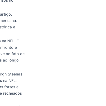
ensos no
artigo,
mericano.
stórica e
s na NFL. O
nfronto é
eve ao fato de
os ao longo
urgh Steelers
as na NFL.
s fortes e
 e recheados