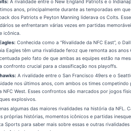
lts:
A rivalidade entre o New England Patriots e o Indianapo
últimos anos, principalmente durante as temporadas em qu
back dos Patriots e Peyton Manning liderava os Colts. Esse
dários se enfrentaram várias vezes em partidas memorávei
e icônica.
Eagles:
Conhecida como a “Rivalidade da NFC East”, o Da
hia Eagles têm uma rivalidade feroz que remonta aos anos 
acentuada pelo fato de que ambas as equipes estão na mes
 confronto crucial para a classificação nos playoffs.
ahawks:
A rivalidade entre o San Francisco 49ers e o Seat
sidade nos últimos anos, com ambos os times competindo 
a NFC West. Esses confrontos são marcados por jogos físi
ques explosivos.
nas algumas das maiores rivalidades na história da NFL. 
s próprias histórias, momentos icônicos e partidas inesque
ta Sports para saber mais sobre essas e outras rivalidades