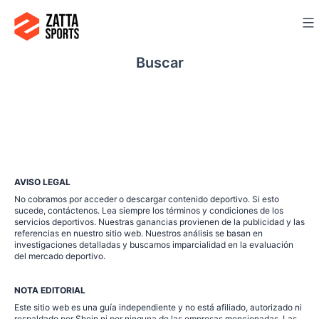
saltar
al
contenido
Buscar
AVISO LEGAL
No cobramos por acceder o descargar contenido deportivo. Si esto
sucede, contáctenos. Lea siempre los términos y condiciones de los
servicios deportivos. Nuestras ganancias provienen de la publicidad y las
referencias en nuestro sitio web. Nuestros análisis se basan en
investigaciones detalladas y buscamos imparcialidad en la evaluación
del mercado deportivo.
NOTA EDITORIAL
Este sitio web es una guía independiente y no está afiliado, autorizado ni
respaldado por Shein ni por ninguna de las empresas mencionadas. Las