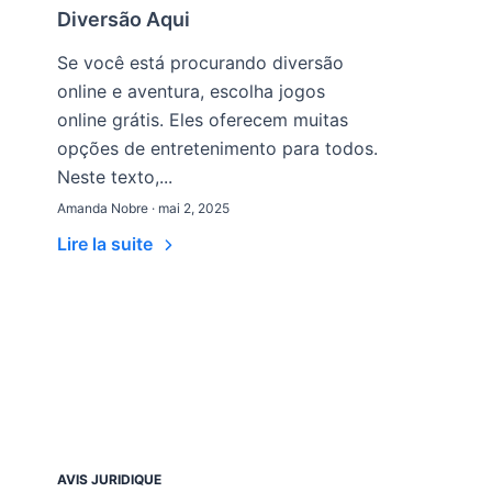
Diversão Aqui
Se você está procurando diversão
online e aventura, escolha jogos
online grátis. Eles oferecem muitas
opções de entretenimento para todos.
Neste texto,...
Amanda Nobre · mai 2, 2025
Lire la suite
AVIS JURIDIQUE