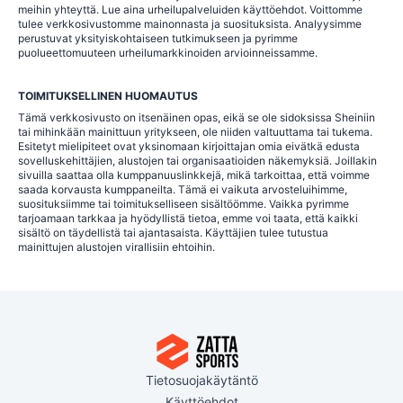
meihin yhteyttä. Lue aina urheilupalveluiden käyttöehdot. Voittomme
tulee verkkosivustomme mainonnasta ja suosituksista. Analyysimme
perustuvat yksityiskohtaiseen tutkimukseen ja pyrimme
puolueettomuuteen urheilumarkkinoiden arvioinneissamme.
TOIMITUKSELLINEN HUOMAUTUS
Tämä verkkosivusto on itsenäinen opas, eikä se ole sidoksissa Sheiniin
tai mihinkään mainittuun yritykseen, ole niiden valtuuttama tai tukema.
Esitetyt mielipiteet ovat yksinomaan kirjoittajan omia eivätkä edusta
sovelluskehittäjien, alustojen tai organisaatioiden näkemyksiä. Joillakin
sivuilla saattaa olla kumppanuuslinkkejä, mikä tarkoittaa, että voimme
saada korvausta kumppaneilta. Tämä ei vaikuta arvosteluihimme,
suosituksiimme tai toimitukselliseen sisältöömme. Vaikka pyrimme
tarjoamaan tarkkaa ja hyödyllistä tietoa, emme voi taata, että kaikki
sisältö on täydellistä tai ajantasaista. Käyttäjien tulee tutustua
mainittujen alustojen virallisiin ehtoihin.
Tietosuojakäytäntö
Käyttöehdot