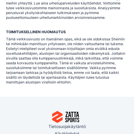
meihin yhteyttä. Lue aina urheilupalveluiden käyttöehdot. Voittomme
tulee verkkosivustomme mainonnasta ja suosituksista. Analyysimme
perustuvat yksityiskohtaiseen tutkimukseen ja pyrimme
puolueettomuuteen urheilumarkkinoiden arvioinneissamme.
TOIMITUKSELLINEN HUOMAUTUS
Tämä verkkosivusto on itsenäinen opas, eikä se ole sidoksissa Sheiniin
tai mihinkään mainittuun yritykseen, ole niiden valtuuttama tai tukema.
Esitetyt mielipiteet ovat yksinomaan kirjoittajan omia eivätkä edusta
sovelluskehittäjien, alustojen tai organisaatioiden näkemyksiä. Joillakin
sivuilla saattaa olla kumppanuuslinkkejä, mikä tarkoittaa, että voimme
saada korvausta kumppaneilta. Tämä ei vaikuta arvosteluihimme,
suosituksiimme tai toimitukselliseen sisältöömme. Vaikka pyrimme
tarjoamaan tarkkaa ja hyödyllistä tietoa, emme voi taata, että kaikki
sisältö on täydellistä tai ajantasaista. Käyttäjien tulee tutustua
mainittujen alustojen virallisiin ehtoihin.
Tietosuojakäytäntö
Käyttöehdot