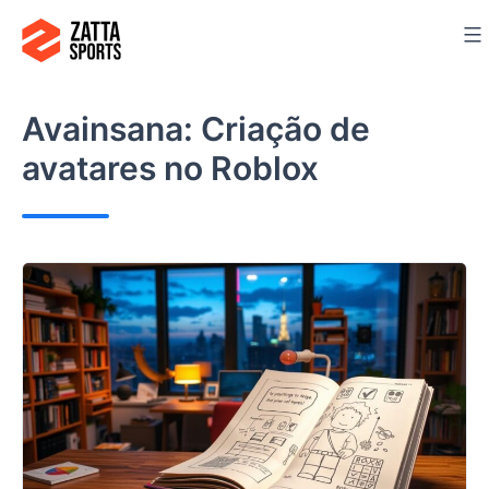
Siirry
sisältöön
Avainsana:
Criação de
avatares no Roblox