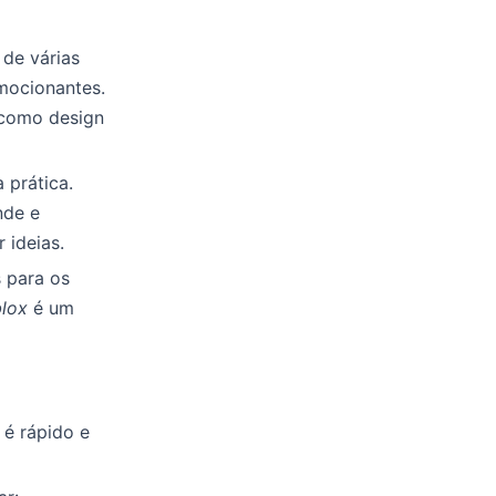
de várias
emocionantes.
 como design
 prática.
nde e
 ideias.
 para os
lox
é um
 é rápido e