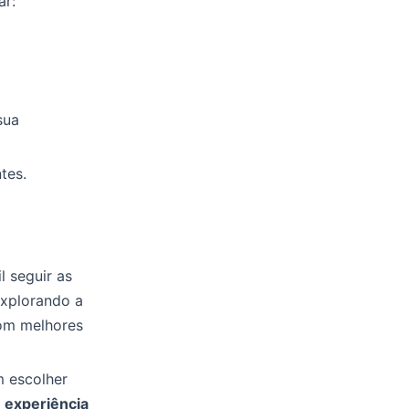
ar:
sua
tes.
 seguir as
explorando a
com melhores
m escolher
a
experiência