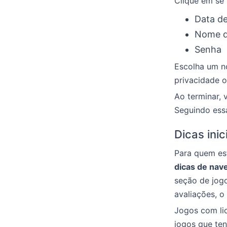
Clique em se 
Data d
Nome d
Senha
Escolha um n
privacidade o
Ao terminar, 
Seguindo essa
Dicas ini
Para quem est
dicas de nav
seção de jog
avaliações, o
Jogos com lic
jogos que ten