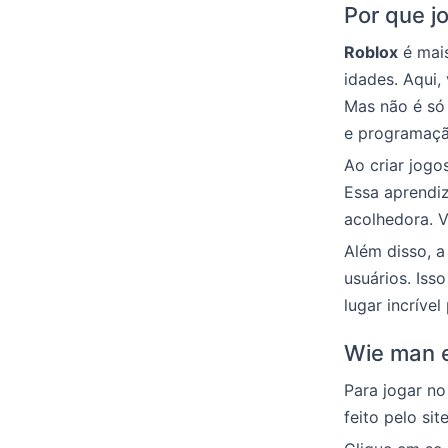
Por que j
Roblox
é mais
idades. Aqui,
Mas não é só
e programaçã
Ao criar jogo
Essa aprendiz
acolhedora. V
Além disso, 
usuários. Is
lugar incríve
Wie man e
Para jogar no
feito pelo sit