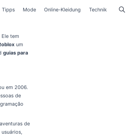
Tipps
Mode
Online-Kleidung
Technik
. Ele tem
Roblox
um
d
guias para
u em 2006.
essoas de
rogramação
 aventuras de
 usuários,