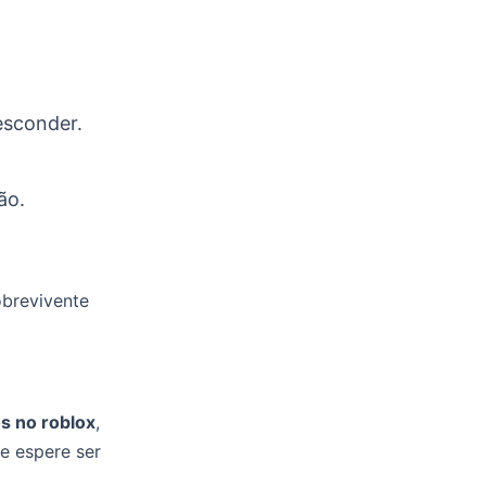
esconder.
ão.
obrevivente
s no roblox
,
e espere ser