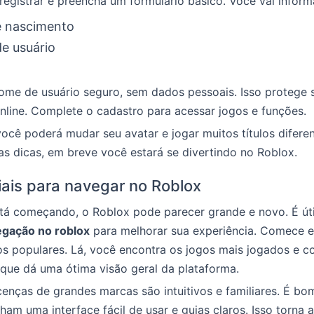
registrar e preencha um formulário básico. Você vai inform
e nascimento
e usuário
ome de usuário seguro, sem dados pessoais. Isso protege 
nline. Complete o cadastro para acessar jogos e funções.
você poderá mudar seu avatar e jogar muitos títulos diferen
s dicas, em breve você estará se divertindo no Roblox.
ciais para navegar no Roblox
á começando, o Roblox pode parecer grande e novo. É útil
egação no roblox
para melhorar sua experiência. Comece 
os populares. Lá, você encontra os jogos mais jogados e 
 que dá uma ótima visão geral da plataforma.
enças de grandes marcas são intuitivos e familiares. É bo
ham uma interface fácil de usar e guias claros. Isso torna 