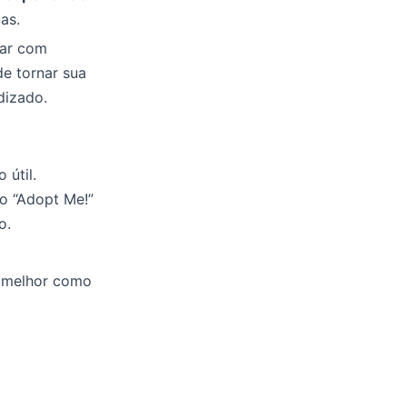
as.
car com
de tornar sua
dizado.
útil.
o “Adopt Me!”
o.
r melhor como