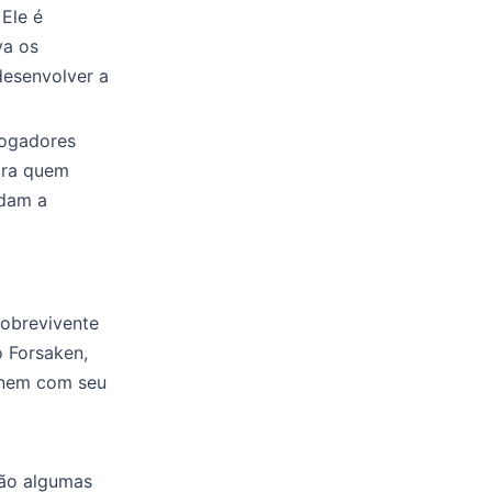
 Ele é
va os
desenvolver a
jogadores
ara quem
udam a
sobrevivente
o Forsaken,
inem com seu
vão algumas