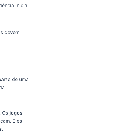
ência inicial
tos devem
parte de uma
da.
. Os
jogos
acam. Eles
s.