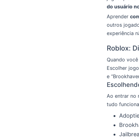
do usuário n
Aprender
com
outros jogado
experiência 
Roblox: D
Quando você 
Escolher jogo
e “Brookhaven
Escolhendo
Ao entrar no
tudo funciona
Adoptie
Brookh
Jailbre