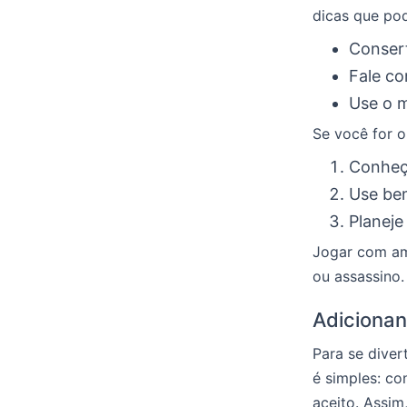
dicas que po
Consert
Fale co
Use o m
Se você for o
Conheç
Use bem
Planeje
Jogar com am
ou assassino.
Adiciona
Para se diver
é simples: co
aceito. Assim