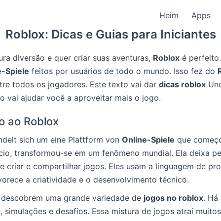
Heim
Apps
Roblox: Dicas e Guias para Iniciantes
ra diversão e quer criar suas aventuras,
Roblox
é perfeito
e-Spiele
feitos por usuários de todo o mundo. Isso fez do
tre todos os jogadores. Este texto vai dar
dicas roblox
Un
sso vai ajudar você a aproveitar mais o jogo.
o ao Roblox
delt sich um eine Plattform von
Online-Spiele
que começo
ício, transformou-se em um fenômeno mundial. Ela deixa p
e criar e compartilhar jogos. Eles usam a linguagem de p
vorece a criatividade e o desenvolvimento técnico.
 descobrem uma grande variedade de
jogos no roblox
. Há
, simulações e desafios. Essa mistura de jogos atrai muitos