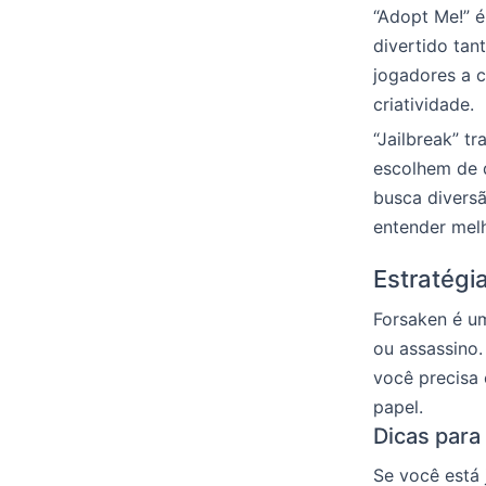
“Adopt Me!” é
divertido tan
jogadores a c
criatividade.
“Jailbreak” t
escolhem de 
busca divers
entender mel
Estratégi
Forsaken é um
ou assassino.
você precisa
papel.
Dicas para
Se você está 