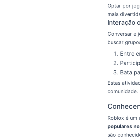
Optar por jog
mais divertida
Interação
Conversar e 
buscar grupos
Entre e
Partici
Bata pa
Estas ativid
comunidade. I
Conhecen
Roblox é um 
populares no
são conhecid