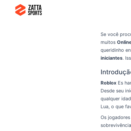
Zum
Inhalt
springen
Se você procu
muitos
Onlin
queridinho en
iniciantes
. I
Introduçã
Roblox
Es han
Desde seu in
qualquer idad
Lua, o que fa
Os jogadores
sobrevivência